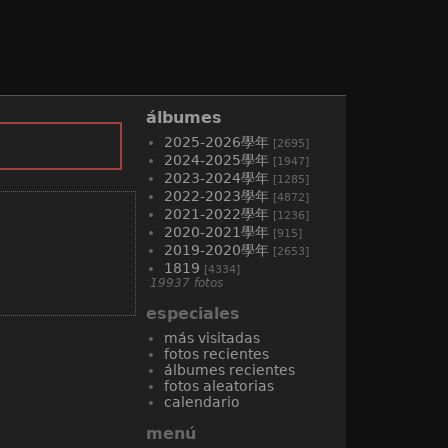
álbumes
2025-2026學年
[2695]
2024-2025學年
[1947]
2023-2024學年
[1285]
2022-2023學年
[4872]
2021-2022學年
[1236]
2020-2021學年
[915]
2019-2020學年
[2653]
1819
[4334]
19937 fotos
especiales
más visitadas
fotos recientes
álbumes recientes
fotos aleatorias
calendario
menú