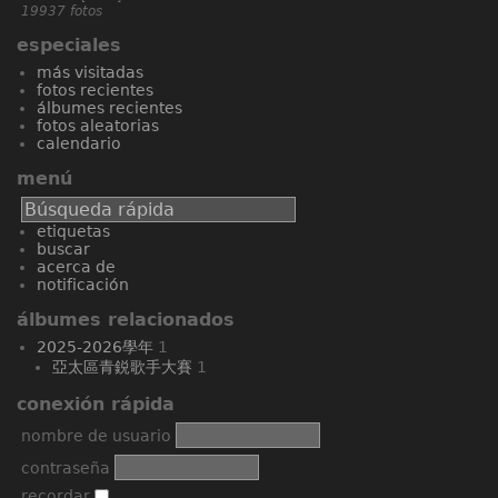
19937 fotos
especiales
más visitadas
fotos recientes
álbumes recientes
fotos aleatorias
calendario
menú
etiquetas
buscar
acerca de
notificación
álbumes relacionados
2025-2026學年
1
亞太區青鋭歌手大賽
1
conexión rápida
nombre de usuario
contraseña
recordar