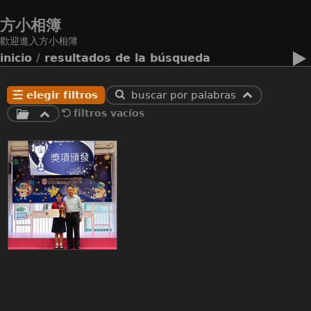
方小相簿
歡迎進入方小相簿
inicio
/
resultados de la búsqueda
elegir filtros
buscar por palabras
filtros vacíos