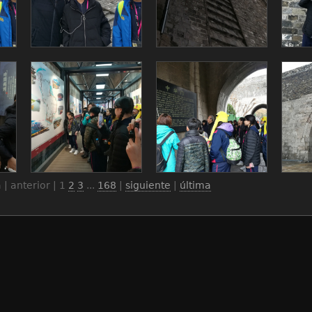
 | anterior |
1
2
3
...
168
|
siguiente
|
última