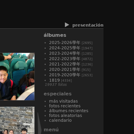
presentación
álbumes
2025-2026學年
[2695]
2024-2025學年
[1947]
2023-2024學年
[1285]
2022-2023學年
[4872]
2021-2022學年
[1236]
2020-2021學年
[915]
2019-2020學年
[2653]
1819
[4334]
19937 fotos
especiales
más visitadas
fotos recientes
álbumes recientes
fotos aleatorias
calendario
menú