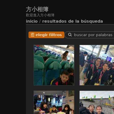
方小相簿
歡迎進入方小相簿
inicio
/
resultados de la búsqueda
elegir filtros
buscar por palabras