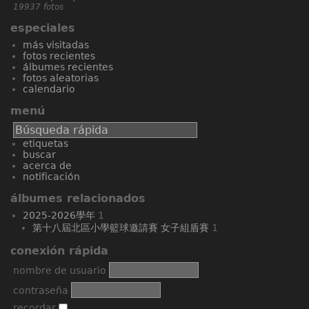
19937 fotos
especiales
más visitadas
fotos recientes
álbumes recientes
fotos aleatorias
calendario
menú
etiquetas
buscar
acerca de
notificación
álbumes relacionados
2025-2026學年
1
第十八屆北區小學籃球邀請賽 女子組盾賽
1
conexión rápida
nombre de usuario
contraseña
recordar