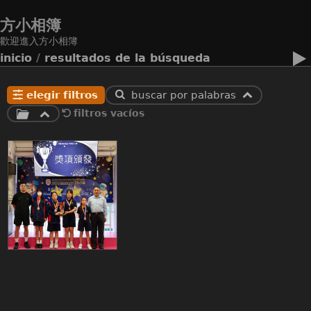
方小相簿
歡迎進入方小相簿
inicio
/
resultados de la búsqueda
elegir filtros
buscar por palabras
filtros vacíos