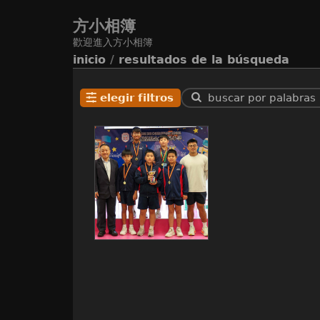
方小相簿
歡迎進入方小相簿
inicio
/
resultados de la búsqueda
elegir filtros
buscar por palabras