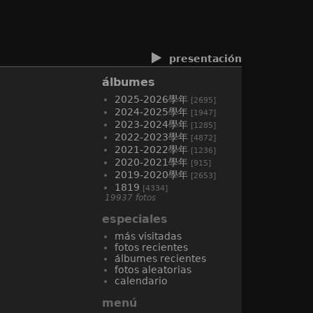
presentación
álbumes
2025-2026學年
[2695]
2024-2025學年
[1947]
2023-2024學年
[1285]
2022-2023學年
[4872]
2021-2022學年
[1236]
2020-2021學年
[915]
2019-2020學年
[2653]
1819
[4334]
19937 fotos
especiales
más visitadas
fotos recientes
álbumes recientes
fotos aleatorias
calendario
menú