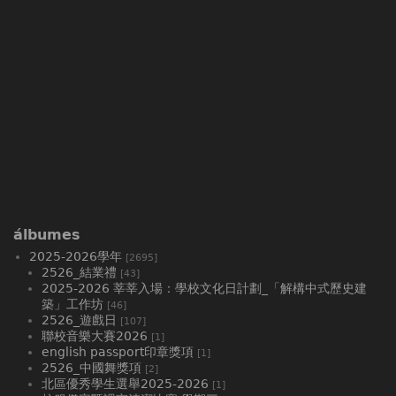
álbumes
2025-2026學年
[2695]
2526_結業禮
[43]
2025-2026 莘莘入場：學校文化日計劃_「解構中式歷史建
築」工作坊
[46]
2526_遊戲日
[107]
聯校音樂大賽2026
[1]
english passport印章獎項
[1]
2526_中國舞獎項
[2]
北區優秀學生選舉2025-2026
[1]