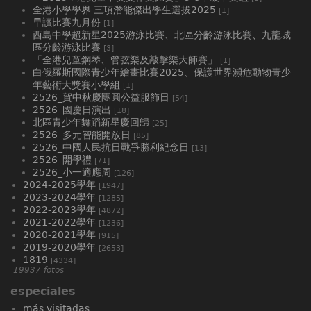
全港小學學界 三項潛能傑出學生選拔2025
[1]
早讀比賽九月份
[1]
西島中學超新星2025游泳比賽、北區分齡游泳比賽、九龍城
區分齡游泳比賽
[3]
「全港兒童鋼琴、管弦樂及敲擊樂大師賽」
[1]
白俄羅斯國際青少年繪畫比賽2025、⁠保護世界瀕危動物青少
年藝術大獎賽小學組
[1]
2526_賀中秋慶團圓公益服飾日
[54]
2526_國慶日演出
[18]
北區青少年舞蹈新星慶回歸
[25]
2526_多元智能開放日
[85]
2526_中國人民抗日戰爭勝利紀念日
[13]
2526_開學禮
[71]
2526_小一適應周
[126]
2024-2025學年
[1947]
2023-2024學年
[1285]
2022-2023學年
[4872]
2021-2022學年
[1236]
2020-2021學年
[915]
2019-2020學年
[2653]
1819
[4334]
19937 fotos
especiales
más visitadas