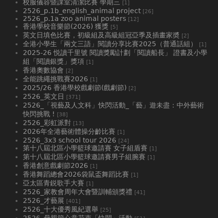
校服儀容暨課室清潔比賽 學期三
[1]
2526_p.1b_english_animal project
[26]
2526_p.1a zoo animal posters
[12]
香港學校音樂節(2026) 獲獎
[5]
英文日填色比賽，初級組及高級組冠亞季及插畫家奬
[2]
全港小學生「兩文三語」閱讀分享比賽2025（普通話組）
[1]
2025-26 悦讀千里號 閱讀獎勵計劃「閱讀船長」 證書及小學
組「閱讀銀獎」獎項
[1]
香港奧數協會
[2]
全能跳繩挑戰賽2026
[1]
2025/26 香港學校戲劇節(戲劇節)
[2]
2526_英文日
[371]
2526_「視藝及人文科」快閃活動_「藝」遊未盡：中外藝術
快閃挑戰 !
[38]
2526_彩虹派對
[13]
2026年全港藝術體操分齡比賽
[1]
2526_3x3 school tour 2026
[24]
第十八屆北區小學籃球邀請賽 女子組盾賽
[1]
第十八屆北區小學籃球邀請賽男子組腕賽
[1]
香港創意戲劇節2026
[1]
香港舞蹈總會2026袋鼠盃舞蹈比賽
[1]
亞太區青鋭歌手大賽
[1]
2526_家教會周年大會暨訓輔頒獎禮
[41]
2526_才藝展
[401]
2526_十大優秀風紀選舉
[25]
2526_母親節心意花束「快閃」活動