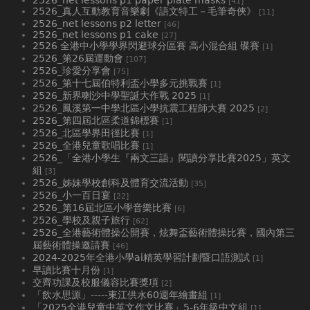
[41]
2526_真人互動教育音樂劇《語文特工－毛筆奇俠》
[11]
2526_net lessons p2 letter
[46]
2526_net lessons p1 cake
[27]
2526 全港中小學學界閃避球分區賽 高小混合組 碟賽
[1]
2526_第26屆運動會
[107]
2526_珍愛分享會
[75]
2526_第十七屆伯特利盃小學多元挑戰賽
[1]
2526_新界喇沙中學聖誕大作戰 2025
[1]
2526_鳳溪第一中學北區小學抗震工程師大賽 2025
[2]
2526_第四屆北區柔道錦標賽
[1]
2526_北區學界田徑比賽
[1]
2526_全港兒童歌唱比賽
[1]
2526_「全港小學生『兩文三語』閱讀分享比賽2025」英文
組
[3]
2526_姊妹學校創科及體育交流活動
[35]
2526_小一百日宴
[22]
2526_第16屆北區小學音樂比賽
[6]
2526_學校及親子旅行
[62]
2526_全港藝術體操公開賽，炫舞盃藝術體操比賽，國內第三
屆藝術體操邀請賽
[46]
2024-2025年全港小學ai精英學習計劃暨口語測試
[1]
早讀比賽十月份
[1]
交齊功課及校服儀容比賽獎項
[2]
「飲水思源」-----東江供水60週年繪畫組
[1]
「2025全港兒童中英文作文比賽」5-6年級中文組
[1]