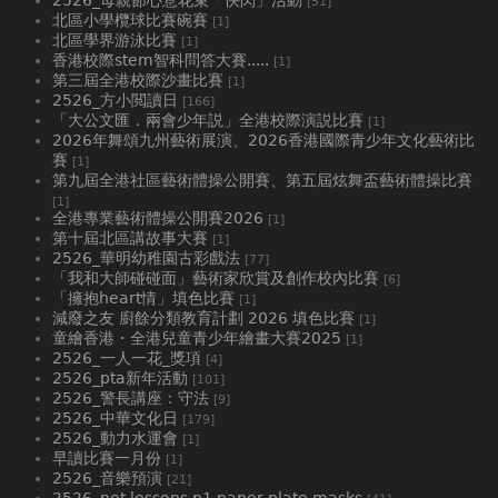
[51]
北區小學欖球比賽碗賽
[1]
北區學界游泳比賽
[1]
香港校際stem智科問答大賽.....
[1]
第三屆全港校際沙畫比賽
[1]
2526_方小閲讀日
[166]
「大公文匯．兩會少年説」全港校際演説比賽
[1]
2026年舞頌九州藝術展演、2026香港國際青少年文化藝術比
賽
[1]
第九屆全港社區藝術體操公開賽、第五屆炫舞盃藝術體操比賽
[1]
全港專業藝術體操公開賽2026
[1]
第十屆北區講故事大賽
[1]
2526_華明幼稚園古彩戲法
[77]
「我和大師碰碰面」藝術家欣賞及創作校內比賽
[6]
「擁抱heart情」填色比賽
[1]
減廢之友 廚餘分類教育計劃 2026 填色比賽
[1]
童繪香港・全港兒童青少年繪畫大賽2025
[1]
2526_一人一花_獎項
[4]
2526_pta新年活動
[101]
2526_警長講座：守法
[9]
2526_中華文化日
[179]
2526_動力水運會
[1]
早讀比賽一月份
[1]
2526_音樂預演
[21]
2526_net lessons p1 paper plate masks