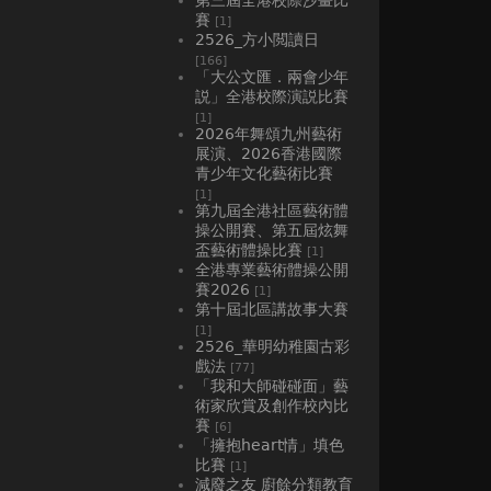
賽
[1]
2526_方小閲讀日
[166]
「大公文匯．兩會少年
説」全港校際演説比賽
[1]
2026年舞頌九州藝術
展演、2026香港國際
青少年文化藝術比賽
[1]
第九屆全港社區藝術體
操公開賽、第五屆炫舞
盃藝術體操比賽
[1]
全港專業藝術體操公開
賽2026
[1]
第十屆北區講故事大賽
[1]
2526_華明幼稚園古彩
戲法
[77]
「我和大師碰碰面」藝
術家欣賞及創作校內比
賽
[6]
「擁抱heart情」填色
比賽
[1]
減廢之友 廚餘分類教育