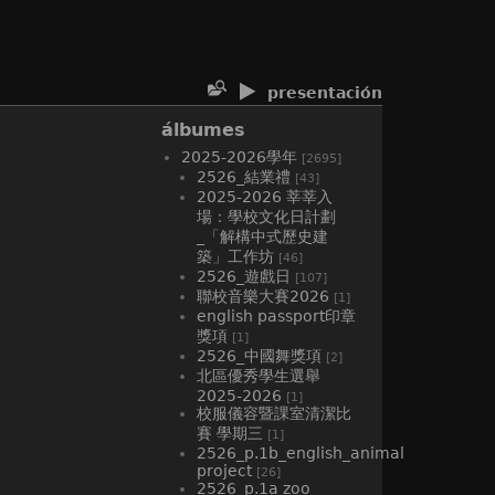
presentación
álbumes
2025-2026學年
[2695]
2526_結業禮
[43]
2025-2026 莘莘入
場：學校文化日計劃
_「解構中式歷史建
築」工作坊
[46]
2526_遊戲日
[107]
聯校音樂大賽2026
[1]
english passport印章
獎項
[1]
2526_中國舞獎項
[2]
北區優秀學生選舉
2025-2026
[1]
校服儀容暨課室清潔比
賽 學期三
[1]
2526_p.1b_english_animal
project
[26]
2526_p.1a zoo