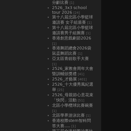
分齡比賽
[1]
2526_3x3 school
tour 2026
[24]
第十八屆北區小學籃球
邀請賽 女子組盾賽
[1]
第十八屆北區小學籃球
邀請賽男子組腕賽
[1]
香港創意戲劇節2026
[1]
香港舞蹈總會2026袋
鼠盃舞蹈比賽
[1]
亞太區青鋭歌手大賽
[1]
2526_家教會周年大會
暨訓輔頒獎禮
[41]
2526_才藝展
[401]
2526_十大優秀風紀選
舉
[25]
2526_母親節心意花束
「快閃」活動
[51]
北區小學欖球比賽碗賽
[1]
北區學界游泳比賽
[1]
香港校際stem智科問
答大賽.....
[1]
第三屆全港校際沙畫比