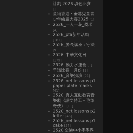
計劃 2026 填色比賽
[1]
童繪香港・全港兒童青
少年繪畫大賽2025
[1]
2526_一人一花_獎項
[4]
2526_pta新年活動
[101]
2526_警長講座：守法
[9]
2526_中華文化日
[179]
2526_動力水運會
[1]
早讀比賽一月份
[1]
2526_音樂預演
[21]
2526_net lessons p1
paper plate masks
[41]
2526_真人互動教育音
樂劇《語文特工－毛筆
奇俠》
[11]
2526_net lessons p2
letter
[46]
2526_net lessons p1
cake
[27]
2526 全港中小學學界