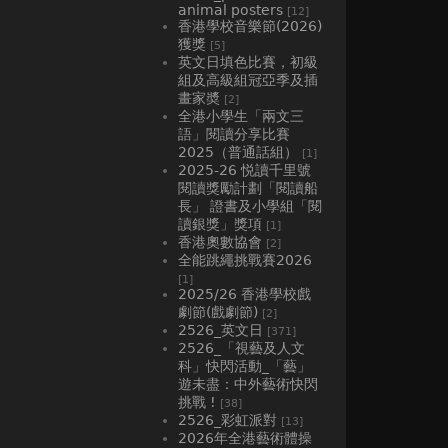
animal posters
[12]
香港學校音樂節(2026)
獲獎
[5]
英文日填色比賽，初級
組及高級組冠亞季及插
畫家奬
[2]
全港小學生「兩文三
語」閱讀分享比賽
2025（普通話組）
[1]
2025-26 悦讀千里號
閱讀獎勵計劃「閱讀船
長」 證書及小學組「閱
讀銀獎」獎項
[1]
香港奧數協會
[2]
全能跳繩挑戰賽2026
[1]
2025/26 香港學校戲
劇節(戲劇節)
[2]
2526_英文日
[371]
2526_「視藝及人文
科」快閃活動_「藝」
遊未盡：中外藝術快閃
挑戰 !
[38]
2526_彩虹派對
[13]
2026年全港藝術體操