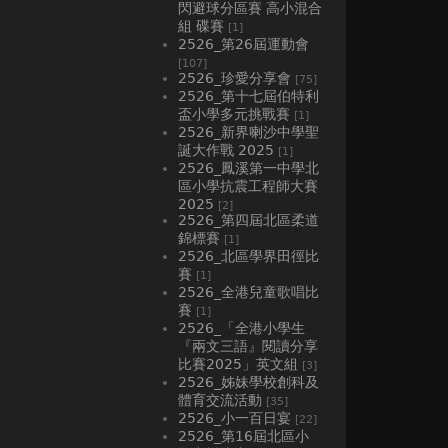
閃避球分區賽 高小混合
組 碟賽
[1]
2526_第26屆運動會
[107]
2526_珍愛分享會
[75]
2526_第十七屆伯特利
盃小學多元挑戰賽
[1]
2526_新界喇沙中學聖
誕大作戰 2025
[1]
2526_鳳溪第一中學北
區小學抗震工程師大賽
2025
[2]
2526_第四屆北區柔道
錦標賽
[1]
2526_北區學界田徑比
賽
[1]
2526_全港兒童歌唱比
賽
[1]
2526_「全港小學生
『兩文三語』閱讀分享
比賽2025」英文組
[3]
2526_姊妹學校創科及
體育交流活動
[35]
2526_小一百日宴
[22]
2526_第16屆北區小