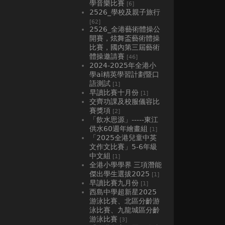
學音樂比賽
[6]
2526_學校及親子旅行
[62]
2526_全港藝術體操公
開賽，炫舞盃藝術體操
比賽，國內第三屆藝術
體操邀請賽
[46]
2024-2025年全港小
學ai精英學習計劃暨口
語測試
[1]
早讀比賽十月份
[1]
交齊功課及校服儀容比
賽獎項
[2]
「飲水思源」-----東江
供水60週年繪畫組
[1]
「2025全港兒童中英
文作文比賽」5-6年級
中文組
[1]
全港小學學界 三項潛能
傑出學生選拔2025
[1]
早讀比賽九月份
[1]
西島中學超新星2025
游泳比賽、北區分齡游
泳比賽、九龍城區分齡
游泳比賽
[3]