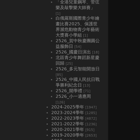
「全港兒童鋼琴、管弦
樂及敲擊樂大師賽」
[1]
白俄羅斯國際青少年繪
畫比賽2025、⁠保護世
界瀕危動物青少年藝術
大獎賽小學組
[1]
2526_賀中秋慶團圓公
益服飾日
[54]
2526_國慶日演出
[18]
北區青少年舞蹈新星慶
回歸
[25]
2526_多元智能開放日
[85]
2526_中國人民抗日戰
爭勝利紀念日
[13]
2526_開學禮
[71]
2526_小一適應周
[126]
2024-2025學年
[1947]
2023-2024學年
[1285]
2022-2023學年
[4872]
2021-2022學年
[1236]
2020-2021學年
[915]
2019-2020學年
[2653]