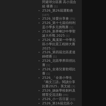
閃避球分區賽 高小混合
組 碟賽
[1]
2526_第26屆運動會
[107]
2526_珍愛分享會
[75]
2526_第十七屆伯特利
盃小學多元挑戰賽
[1]
2526_新界喇沙中學聖
誕大作戰 2025
[1]
2526_鳳溪第一中學北
區小學抗震工程師大賽
2025
[2]
2526_第四屆北區柔道
錦標賽
[1]
2526_北區學界田徑比
賽
[1]
2526_全港兒童歌唱比
賽
[1]
2526_「全港小學生
『兩文三語』閱讀分享
比賽2025」英文組
[3]
2526_姊妹學校創科及
體育交流活動
[35]
2526_小一百日宴
[22]
2526_第16屆北區小