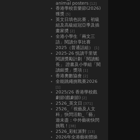
animal posters
[12]
香港學校音樂節(2026)
獲獎
[5]
英文日填色比賽，初級
組及高級組冠亞季及插
畫家奬
[2]
全港小學生「兩文三
語」閱讀分享比賽
2025（普通話組）
[1]
2025-26 悦讀千里號
閱讀獎勵計劃「閱讀船
長」 證書及小學組「閱
讀銀獎」獎項
[1]
香港奧數協會
[2]
全能跳繩挑戰賽2026
[1]
2025/26 香港學校戲
劇節(戲劇節)
[2]
2526_英文日
[371]
2526_「視藝及人文
科」快閃活動_「藝」
遊未盡：中外藝術快閃
挑戰 !
[38]
2526_彩虹派對
[13]
2026年全港藝術體操