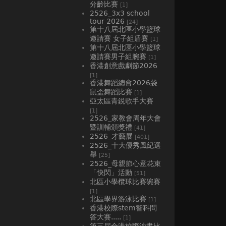
分齡比賽
[1]
2526_3x3 school
tour 2026
[24]
第十八屆北區小學籃球
邀請賽 女子組盾賽
[1]
第十八屆北區小學籃球
邀請賽男子組腕賽
[1]
香港創意戲劇節2026
[1]
香港舞蹈總會2026袋
鼠盃舞蹈比賽
[1]
亞太區青鋭歌手大賽
[1]
2526_家教會周年大會
暨訓輔頒獎禮
[41]
2526_才藝展
[401]
2526_十大優秀風紀選
舉
[25]
2526_母親節心意花束
「快閃」活動
[51]
北區小學欖球比賽碗賽
[1]
北區學界游泳比賽
[1]
香港校際stem智科問
答大賽.....
[1]
第三屆全港校際沙畫比