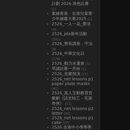
計劃 2026 填色比賽
[1]
童繪香港・全港兒童青
少年繪畫大賽2025
[1]
2526_一人一花_獎項
[4]
2526_pta新年活動
[101]
2526_警長講座：守法
[9]
2526_中華文化日
[179]
2526_動力水運會
[1]
早讀比賽一月份
[1]
2526_音樂預演
[21]
2526_net lessons p1
paper plate masks
[41]
2526_真人互動教育音
樂劇《語文特工－毛筆
奇俠》
[11]
2526_net lessons p2
letter
[46]
2526_net lessons p1
cake
[27]
2526 全港中小學學界