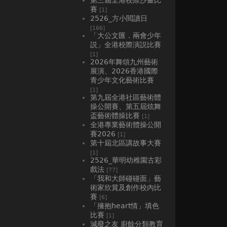
賽
[1]
2526_方小閲讀日
[166]
「大公文匯．兩會少年
説」全港校際演説比賽
[1]
2026年舞頌九州藝術
展演、2026香港國際
青少年文化藝術比賽
[1]
第九屆全港社區藝術體
操公開賽、第五屆炫舞
盃藝術體操比賽
[1]
全港專業藝術體操公開
賽2026
[1]
第十屆北區講故事大賽
[1]
2526_華明幼稚園古彩
戲法
[77]
「我和大師碰碰面」藝
術家欣賞及創作校內比
賽
[6]
「擁抱heart情」填色
比賽
[1]
減廢之友 廚餘分類教育