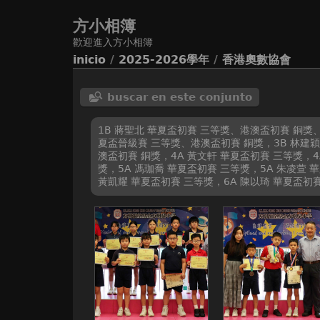
方小相簿
歡迎進入方小相簿
inicio
/
2025-2026學年
/
香港奧數協會
buscar en este conjunto
1B 蔣聖北 華夏盃初賽 三等獎、港澳盃初賽 銅獎、
夏盃晉級賽 三等獎、港澳盃初賽 銅獎，3B 林建穎 
澳盃初賽 銅獎，4A 黃文軒 華夏盃初賽 三等獎，4
獎，5A 馮珈喬 華夏盃初賽 三等獎，5A 朱凌萱 
黃凱耀 華夏盃初賽 三等獎，6A 陳以琦 華夏盃初賽