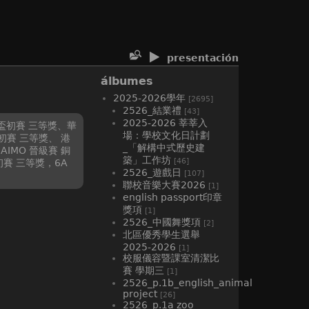
presentación
álbumes
2025-2026學年
[2695]
2526_結業禮
[43]
2025-2026 莘莘入
夏盃初賽 三等獎、華
場：學校文化日計劃
初賽 三等獎、 港
_「解構中式歷史建
IMO 晉級賽 銅
築」工作坊
[46]
初賽 三等獎，6A
2526_遊戲日
[107]
聯校音樂大賽2026
[1]
english passport印章
獎項
[1]
2526_中國舞獎項
[2]
北區優秀學生選舉
2025-2026
[1]
校服儀容暨課室清潔比
賽 學期三
[1]
2526_p.1b_english_animal
project
[26]
2526_p.1a zoo