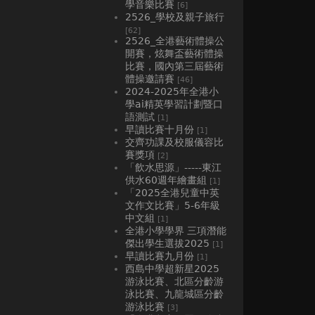
學音樂比賽
[6]
2526_學校及親子旅行
[62]
2526_全港藝術體操公
開賽，炫舞盃藝術體操
比賽，國內第三屆藝術
體操邀請賽
[46]
2024-2025年全港小
學ai精英學習計劃暨口
語測試
[1]
早讀比賽十月份
[1]
交齊功課及校服儀容比
賽獎項
[2]
「飲水思源」-----東江
供水60週年繪畫組
[1]
「2025全港兒童中英
文作文比賽」5-6年級
中文組
[1]
全港小學學界 三項潛能
傑出學生選拔2025
[1]
早讀比賽九月份
[1]
西島中學超新星2025
游泳比賽、北區分齡游
泳比賽、九龍城區分齡
游泳比賽
[3]