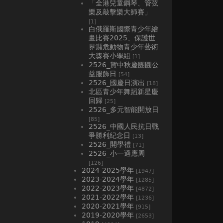
「全港兒童鋼琴、管弦
樂及敲擊樂大師賽」
[1]
白俄羅斯國際青少年繪
畫比賽2025、⁠保護世
界瀕危動物青少年藝術
大獎賽小學組
[1]
2526_賀中秋慶團圓公
益服飾日
[54]
2526_國慶日演出
[18]
北區青少年舞蹈新星慶
回歸
[25]
2526_多元智能開放日
[85]
2526_中國人民抗日戰
爭勝利紀念日
[13]
2526_開學禮
[71]
2526_小一適應周
[126]
2024-2025學年
[1947]
2023-2024學年
[1285]
2022-2023學年
[4872]
2021-2022學年
[1236]
2020-2021學年
[915]
2019-2020學年
[2653]