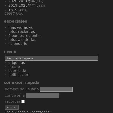
2020-2021學年
[915]
2019-2020學年
[2653]
1819
[4334]
19937 fotos
especiales
más visitadas
fotos recientes
álbumes recientes
fotos aleatorias
calendario
menú
etiquetas
buscar
acerca de
notificación
conexión rápida
nombre de usuario
contraseña
recordar
¿ha olvidado su contraseña?