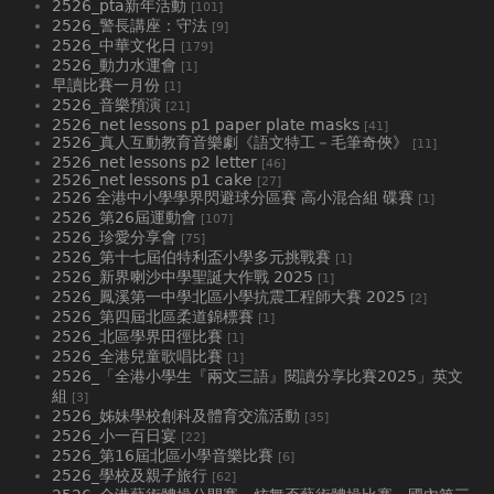
2526_pta新年活動
[101]
2526_警長講座：守法
[9]
2526_中華文化日
[179]
2526_動力水運會
[1]
早讀比賽一月份
[1]
2526_音樂預演
[21]
2526_net lessons p1 paper plate masks
[41]
2526_真人互動教育音樂劇《語文特工－毛筆奇俠》
[11]
2526_net lessons p2 letter
[46]
2526_net lessons p1 cake
[27]
2526 全港中小學學界閃避球分區賽 高小混合組 碟賽
[1]
2526_第26屆運動會
[107]
2526_珍愛分享會
[75]
2526_第十七屆伯特利盃小學多元挑戰賽
[1]
2526_新界喇沙中學聖誕大作戰 2025
[1]
2526_鳳溪第一中學北區小學抗震工程師大賽 2025
[2]
2526_第四屆北區柔道錦標賽
[1]
2526_北區學界田徑比賽
[1]
2526_全港兒童歌唱比賽
[1]
2526_「全港小學生『兩文三語』閱讀分享比賽2025」英文
組
[3]
2526_姊妹學校創科及體育交流活動
[35]
2526_小一百日宴
[22]
2526_第16屆北區小學音樂比賽
[6]
2526_學校及親子旅行
[62]