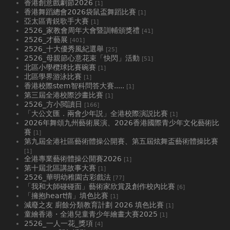
香港創意戲劇節2026
[1]
香港舞蹈總會2026袋鼠盃舞蹈比賽
[1]
亞太區青鋭歌手大賽
[1]
2526_家教會周年大會暨訓輔頒獎禮
[41]
2526_才藝展
[401]
2526_十大優秀風紀選舉
[25]
2526_母親節心意花束「快閃」活動
[51]
北區小學欖球比賽碗賽
[1]
北區學界游泳比賽
[1]
香港校際stem智科問答大賽.....
[1]
第三屆全港校際沙畫比賽
[1]
2526_方小閲讀日
[166]
「大公文匯．兩會少年説」全港校際演説比賽
[1]
2026年舞頌九州藝術展演、2026香港國際青少年文化藝術比
賽
[1]
第九屆全港社區藝術體操公開賽、第五屆炫舞盃藝術體操比賽
[1]
全港專業藝術體操公開賽2026
[1]
第十屆北區講故事大賽
[1]
2526_華明幼稚園古彩戲法
[77]
「我和大師碰碰面」藝術家欣賞及創作校內比賽
[6]
「擁抱heart情」填色比賽
[1]
減廢之友 廚餘分類教育計劃 2026 填色比賽
[1]
童繪香港・全港兒童青少年繪畫大賽2025
[1]
2526_一人一花_獎項
[4]