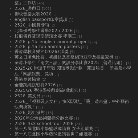
築」工作坊
[46]
2526_遊戲日
[107]
聯校音樂大賽2026
[1]
english passport印章獎項
[1]
2526_中國舞獎項
[2]
北區優秀學生選舉2025-2026
[1]
校服儀容暨課室清潔比賽 學期三
[1]
2526_p.1b_english_animal project
[26]
2526_p.1a zoo animal posters
[12]
香港學校音樂節(2026) 獲獎
[5]
英文日填色比賽，初級組及高級組冠亞季及插畫家奬
[2]
全港小學生「兩文三語」閱讀分享比賽2025（普通話組）
[1]
2025-26 悦讀千里號 閱讀獎勵計劃「閱讀船長」 證書及小學
組「閱讀銀獎」獎項
[1]
香港奧數協會
[2]
全能跳繩挑戰賽2026
[1]
2025/26 香港學校戲劇節(戲劇節)
[2]
2526_英文日
[371]
2526_「視藝及人文科」快閃活動_「藝」遊未盡：中外藝術
快閃挑戰 !
[38]
2526_彩虹派對
[13]
2026年全港藝術體操分齡比賽
[1]
2526_3x3 school tour 2026
[24]
第十八屆北區小學籃球邀請賽 女子組盾賽
[1]
第十八屆北區小學籃球邀請賽男子組腕賽
[1]