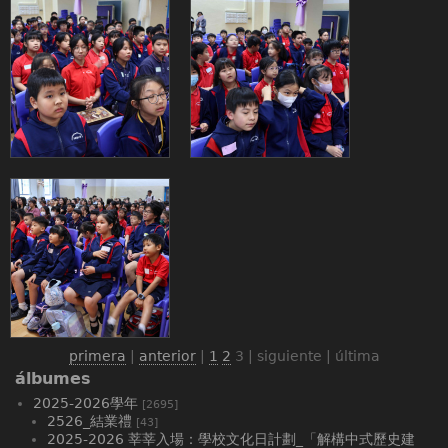
primera
|
anterior
|
1
2
3
| siguiente | última
álbumes
2025-2026學年
[2695]
2526_結業禮
[43]
2025-2026 莘莘入場：學校文化日計劃_「解構中式歷史建