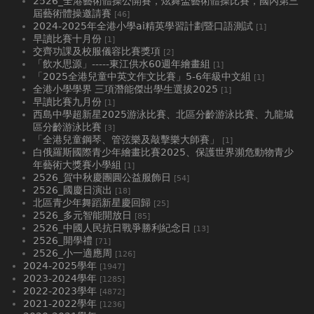
2526_全港藝術體操公開賽，炫舞盃藝術體操比賽，國內第三
屆藝術體操邀請賽
[46]
2024-2025年全港小學ai精英學習計劃暨口語測試
[1]
早讀比賽十月份
[1]
交齊功課及校服儀容比賽獎項
[2]
「飲水思源」-----東江供水60週年繪畫組
[1]
「2025全港兒童中英文作文比賽」5-6年級中文組
[1]
全港小學學界 三項潛能傑出學生選拔2025
[1]
早讀比賽九月份
[1]
西島中學超新星2025游泳比賽、北區分齡游泳比賽、九龍城
區分齡游泳比賽
[3]
「全港兒童鋼琴、管弦樂及敲擊樂大師賽」
[1]
白俄羅斯國際青少年繪畫比賽2025、⁠保護世界瀕危動物青少
年藝術大獎賽小學組
[1]
2526_賀中秋慶團圓公益服飾日
[54]
2526_國慶日演出
[18]
北區青少年舞蹈新星慶回歸
[25]
2526_多元智能開放日
[85]
2526_中國人民抗日戰爭勝利紀念日
[13]
2526_開學禮
[71]
2526_小一適應周
[126]
2024-2025學年
[1947]
2023-2024學年
[1285]
2022-2023學年
[4872]
2021-2022學年
[1236]