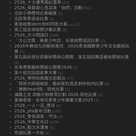
2526_十大優秀風紀選舉
[25]
2526_母親節心意花束「快閃」活動
[51]
北區小學欖球比賽碗賽
[1]
北區學界游泳比賽
[1]
香港校際stem智科問答大賽.....
[1]
第三屆全港校際沙畫比賽
[1]
2526_方小閲讀日
[166]
「大公文匯．兩會少年説」全港校際演説比賽
[1]
2026年舞頌九州藝術展演、2026香港國際青少年文化藝術比
賽
[1]
第九屆全港社區藝術體操公開賽、第五屆炫舞盃藝術體操比賽
[1]
全港專業藝術體操公開賽2026
[1]
第十屆北區講故事大賽
[1]
2526_華明幼稚園古彩戲法
[77]
「我和大師碰碰面」藝術家欣賞及創作校內比賽
[6]
「擁抱heart情」填色比賽
[1]
減廢之友 廚餘分類教育計劃 2026 填色比賽
[1]
童繪香港・全港兒童青少年繪畫大賽2025
[1]
2526_一人一花_獎項
[4]
2526_pta新年活動
[101]
2526_警長講座：守法
[9]
2526_中華文化日
[179]
2526_動力水運會
[1]
早讀比賽一月份
[1]