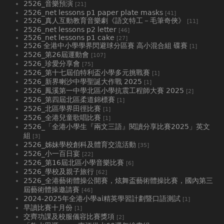
2526_音樂預演
[21]
2526_net lessons p1 paper plate masks
[41]
2526_真人互動教育音樂劇《語文特工－毛筆奇俠》
[11]
2526_net lessons p2 letter
[46]
2526_net lessons p1 cake
[27]
2526 全港中小學學界閃避球分區賽 高小混合組 碟賽
[1]
2526_第26屆運動會
[107]
2526_珍愛分享會
[75]
2526_第十七屆伯特利盃小學多元挑戰賽
[1]
2526_新界喇沙中學聖誕大作戰 2025
[1]
2526_鳳溪第一中學北區小學抗震工程師大賽 2025
[2]
2526_第四屆北區柔道錦標賽
[1]
2526_北區學界田徑比賽
[1]
2526_全港兒童歌唱比賽
[1]
2526_「全港小學生『兩文三語』閱讀分享比賽2025」英文
組
[3]
2526_姊妹學校創科及體育交流活動
[35]
2526_小一百日宴
[22]
2526_第16屆北區小學音樂比賽
[6]
2526_學校及親子旅行
[62]
2526_全港藝術體操公開賽，炫舞盃藝術體操比賽，國內第三
屆藝術體操邀請賽
[46]
2024-2025年全港小學ai精英學習計劃暨口語測試
[1]
早讀比賽十月份
[1]
交齊功課及校服儀容比賽獎項
[2]