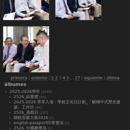
primera
|
anterior
|
1
2
3
4
5
...
27
|
siguiente
|
última
álbumes
2025-2026學年
[2695]
2526_結業禮
[43]
2025-2026 莘莘入場：學校文化日計劃_「解構中式歷史建
築」工作坊
[46]
2526_遊戲日
[107]
聯校音樂大賽2026
[1]
english passport印章獎項
[1]
2526_中國舞獎項
[2]