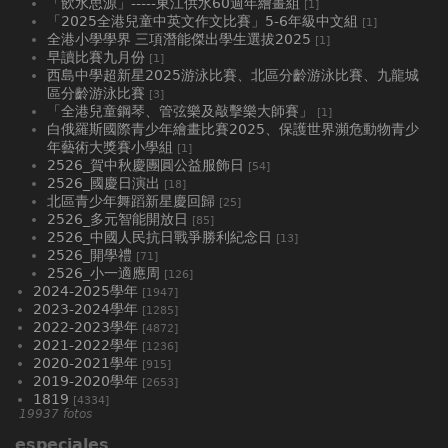
「飲水思源」-----東江供水60週年繪畫組
[1]
「2025全港兒童中英文作文比賽」5-6年級中文組
[1]
全港小學學界 三項潛能傑出學生選拔2025
[1]
早讀比賽九月份
[1]
西島中學超新星2025游泳比賽、北區分齡游泳比賽、九龍城
區分齡游泳比賽
[3]
「全港兒童鋼琴、管弦樂及敲擊樂大師賽」
[1]
白俄羅斯國際青少年繪畫比賽2025、⁠保護世界瀕危動物青少
年藝術大獎賽小學組
[1]
2526_賀中秋慶團圓公益服飾日
[54]
2526_國慶日演出
[18]
北區青少年舞蹈新星慶回歸
[25]
2526_多元智能開放日
[85]
2526_中國人民抗日戰爭勝利紀念日
[13]
2526_開學禮
[71]
2526_小一適應周
[126]
2024-2025學年
[1947]
2023-2024學年
[1285]
2022-2023學年
[4872]
2021-2022學年
[1236]
2020-2021學年
[915]
2019-2020學年
[2653]
1819
[4334]
19937 fotos
especiales