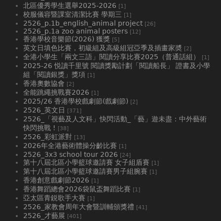
北區優秀學生選舉2025-2026
[1]
校服儀容暨課室清潔比賽 學期三
[1]
2526_p.1b_english_animal project
[26]
2526_p.1a zoo animal posters
[12]
香港學校音樂節(2026) 獲獎
[5]
英文日填色比賽，初級組及高級組冠亞季及插畫家奬
[2]
全港小學生「兩文三語」閱讀分享比賽2025（普通話組）
[1]
2025-26 悦讀千里號 閱讀獎勵計劃「閱讀船長」 證書及小學
組「閱讀銀獎」獎項
[1]
香港奧數協會
[2]
全能跳繩挑戰賽2026
[1]
2025/26 香港學校戲劇節(戲劇節)
[2]
2526_英文日
[371]
2526_「視藝及人文科」快閃活動_「藝」遊未盡：中外藝術
快閃挑戰 !
[38]
2526_彩虹派對
[13]
2026年全港藝術體操分齡比賽
[1]
2526_3x3 school tour 2026
[24]
第十八屆北區小學籃球邀請賽 女子組盾賽
[1]
第十八屆北區小學籃球邀請賽男子組腕賽
[1]
香港創意戲劇節2026
[1]
香港舞蹈總會2026袋鼠盃舞蹈比賽
[1]
亞太區青鋭歌手大賽
[1]
2526_家教會周年大會暨訓輔頒獎禮
[41]
2526_才藝展
[401]