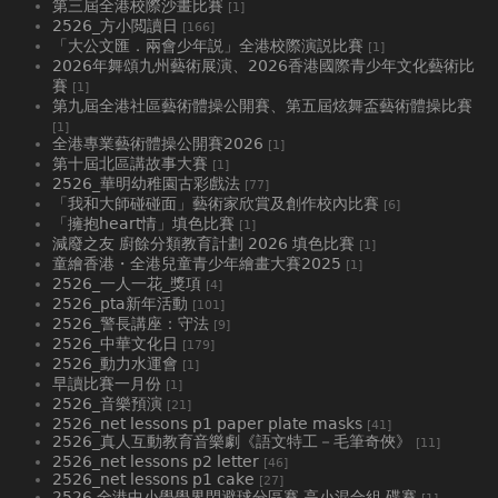
第三屆全港校際沙畫比賽
[1]
2526_方小閲讀日
[166]
「大公文匯．兩會少年説」全港校際演説比賽
[1]
2026年舞頌九州藝術展演、2026香港國際青少年文化藝術比
賽
[1]
第九屆全港社區藝術體操公開賽、第五屆炫舞盃藝術體操比賽
[1]
全港專業藝術體操公開賽2026
[1]
第十屆北區講故事大賽
[1]
2526_華明幼稚園古彩戲法
[77]
「我和大師碰碰面」藝術家欣賞及創作校內比賽
[6]
「擁抱heart情」填色比賽
[1]
減廢之友 廚餘分類教育計劃 2026 填色比賽
[1]
童繪香港・全港兒童青少年繪畫大賽2025
[1]
2526_一人一花_獎項
[4]
2526_pta新年活動
[101]
2526_警長講座：守法
[9]
2526_中華文化日
[179]
2526_動力水運會
[1]
早讀比賽一月份
[1]
2526_音樂預演
[21]
2526_net lessons p1 paper plate masks
[41]
2526_真人互動教育音樂劇《語文特工－毛筆奇俠》
[11]
2526_net lessons p2 letter
[46]
2526_net lessons p1 cake
[27]
2526 全港中小學學界閃避球分區賽 高小混合組 碟賽