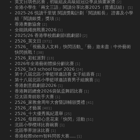
英文日填色比賽，初級組及高級組冠亞季及插畫家奬
[2]
全港小學生「兩文三語」閱讀分享比賽2025（普通話組）
[1]
2025-26 悦讀千里號 閱讀獎勵計劃「閱讀船長」 證書及小學
組「閱讀銀獎」獎項
[1]
香港奧數協會
[2]
全能跳繩挑戰賽2026
[1]
2025/26 香港學校戲劇節(戲劇節)
[2]
2526_英文日
[371]
2526_「視藝及人文科」快閃活動_「藝」遊未盡：中外藝術
快閃挑戰 !
[38]
2526_彩虹派對
[13]
2026年全港藝術體操分齡比賽
[1]
2526_3x3 school tour 2026
[24]
第十八屆北區小學籃球邀請賽 女子組盾賽
[1]
第十八屆北區小學籃球邀請賽男子組腕賽
[1]
香港創意戲劇節2026
[1]
香港舞蹈總會2026袋鼠盃舞蹈比賽
[1]
亞太區青鋭歌手大賽
[1]
2526_家教會周年大會暨訓輔頒獎禮
[41]
2526_才藝展
[401]
2526_十大優秀風紀選舉
[25]
2526_母親節心意花束「快閃」活動
[51]
北區小學欖球比賽碗賽
[1]
北區學界游泳比賽
[1]
香港校際stem智科問答大賽.....
[1]