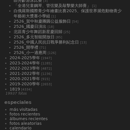
區分齡游泳比賽
[3]
「全港兒童鋼琴、管弦樂及敲擊樂大師賽」
[1]
白俄羅斯國際青少年繪畫比賽2025、⁠保護世界瀕危動物青少
年藝術大獎賽小學組
[1]
2526_賀中秋慶團圓公益服飾日
[54]
2526_國慶日演出
[18]
北區青少年舞蹈新星慶回歸
[25]
2526_多元智能開放日
[85]
2526_中國人民抗日戰爭勝利紀念日
[13]
2526_開學禮
[71]
2526_小一適應周
[126]
2024-2025學年
[1947]
2023-2024學年
[1285]
2022-2023學年
[4872]
2021-2022學年
[1236]
2020-2021學年
[915]
2019-2020學年
[2653]
1819
[4334]
19937 fotos
especiales
más visitadas
fotos recientes
álbumes recientes
fotos aleatorias
calendario