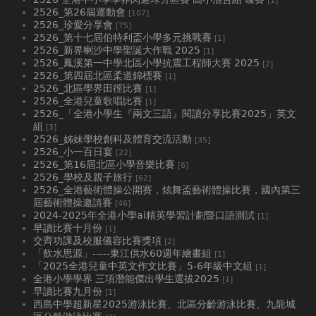
[1]
2526_第26屆運動會
[107]
2526_珍愛分享會
[75]
2526_第十七屆伯特利盃小學多元挑戰賽
[1]
2526_新界喇沙中學聖誕大作戰 2025
[1]
2526_鳳溪第一中學北區小學抗震工程師大賽 2025
[2]
2526_第四屆北區柔道錦標賽
[1]
2526_北區學界田徑比賽
[1]
2526_全港兒童歌唱比賽
[1]
2526_「全港小學生『兩文三語』閱讀分享比賽2025」英文
組
[3]
2526_姊妹學校創科及體育交流活動
[35]
2526_小一百日宴
[22]
2526_第16屆北區小學音樂比賽
[6]
2526_學校及親子旅行
[62]
2526_全港藝術體操公開賽，炫舞盃藝術體操比賽，國內第三
屆藝術體操邀請賽
[46]
2024-2025年全港小學ai精英學習計劃暨口語測試
[1]
早讀比賽十月份
[1]
交齊功課及校服儀容比賽獎項
[2]
「飲水思源」-----東江供水60週年繪畫組
[1]
「2025全港兒童中英文作文比賽」5-6年級中文組
[1]
全港小學學界 三項潛能傑出學生選拔2025
[1]
早讀比賽九月份
[1]
西島中學超新星2025游泳比賽、北區分齡游泳比賽、九龍城