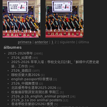
primera
|
anterior
|
1
2
| siguiente | última
álbumes
2025-2026學年
[2695]
2526_結業禮
[43]
2025-2026 莘莘入場：學校文化日計劃_「解構中式歷史建
築」工作坊
[46]
2526_遊戲日
[107]
聯校音樂大賽2026
[1]
english passport印章獎項
[1]
2526_中國舞獎項
[2]
北區優秀學生選舉2025-2026
[1]
校服儀容暨課室清潔比賽 學期三
[1]
2526_p.1b_english_animal project
[26]
2526_p.1a zoo animal posters
[12]
香港學校音樂節(2026) 獲獎
[5]