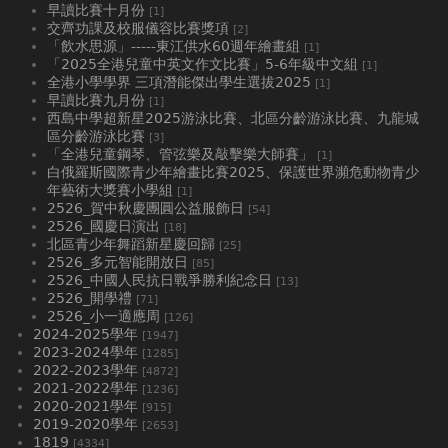
早讀比賽十月份
[1]
交齊功課及校服儀容比賽獎項
[2]
「飲水思源」-----東江供水60週年繪畫組
[1]
「2025全港兒童中英文作文比賽」5-6年級中文組
[1]
全港小學學界 三項潛能傑出學生選拔2025
[1]
早讀比賽九月份
[1]
西島中學超新星2025游泳比賽、北區分齡游泳比賽、九龍城
區分齡游泳比賽
[3]
「全港兒童鋼琴、管弦樂及敲擊樂大師賽」
[1]
白俄羅斯國際青少年繪畫比賽2025、⁠保護世界瀕危動物青少
年藝術大獎賽小學組
[1]
2526_賀中秋慶團圓公益服飾日
[54]
2526_國慶日演出
[18]
北區青少年舞蹈新星慶回歸
[25]
2526_多元智能開放日
[85]
2526_中國人民抗日戰爭勝利紀念日
[13]
2526_開學禮
[71]
2526_小一適應周
[126]
2024-2025學年
[1947]
2023-2024學年
[1285]
2022-2023學年
[4872]
2021-2022學年
[1236]
2020-2021學年
[915]
2019-2020學年
[2653]
1819
[4334]