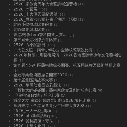
2526_家教會周年大會暨訓輔頒獎禮
[41]
2526_才藝展
[401]
2526_十大優秀風紀選舉
[25]
2526_母親節心意花束「快閃」活動
[51]
北區小學欖球比賽碗賽
[1]
北區學界游泳比賽
[1]
香港校際stem智科問答大賽.....
[1]
第三屆全港校際沙畫比賽
[1]
2526_方小閲讀日
[166]
「大公文匯．兩會少年説」全港校際演説比賽
[1]
2026年舞頌九州藝術展演、2026香港國際青少年文化藝術比
賽
[1]
第九屆全港社區藝術體操公開賽、第五屆炫舞盃藝術體操比賽
[1]
全港專業藝術體操公開賽2026
[1]
第十屆北區講故事大賽
[1]
2526_華明幼稚園古彩戲法
[77]
「我和大師碰碰面」藝術家欣賞及創作校內比賽
[6]
「擁抱heart情」填色比賽
[1]
減廢之友 廚餘分類教育計劃 2026 填色比賽
[1]
童繪香港・全港兒童青少年繪畫大賽2025
[1]
2526_一人一花_獎項
[4]
2526_pta新年活動
[101]
2526_警長講座：守法
[9]
2526_中華文化日
[179]