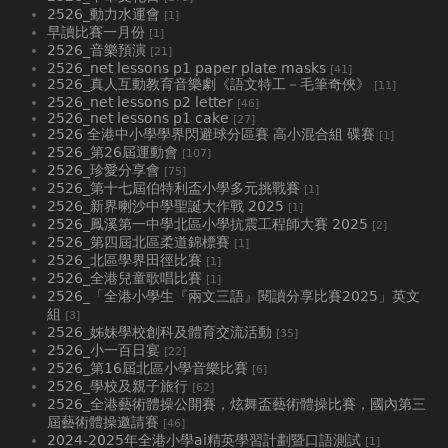
2526_動力水運會
[1]
早讀比賽一月份
[1]
2526_音樂預演
[21]
2526_net lessons p1 paper plate masks
[41]
2526_真人互動教育音樂劇《語文特工－毛筆奇俠》
[11]
2526_net lessons p2 letter
[46]
2526_net lessons p1 cake
[27]
2526 全港中小學學界閃避球分區賽 高小混合組 碟賽
[1]
2526_第26屆運動會
[107]
2526_珍愛分享會
[75]
2526_第十七屆伯特利盃小學多元挑戰賽
[1]
2526_新界喇沙中學聖誕大作戰 2025
[1]
2526_鳳溪第一中學北區小學抗震工程師大賽 2025
[2]
2526_第四屆北區柔道錦標賽
[1]
2526_北區學界田徑比賽
[1]
2526_全港兒童歌唱比賽
[1]
2526_「全港小學生『兩文三語』閱讀分享比賽2025」英文
組
[3]
2526_姊妹學校創科及體育交流活動
[35]
2526_小一百日宴
[22]
2526_第16屆北區小學音樂比賽
[6]
2526_學校及親子旅行
[62]
2526_全港藝術體操公開賽，炫舞盃藝術體操比賽，國內第三
屆藝術體操邀請賽
[46]
2024-2025年全港小學ai精英學習計劃暨口語測試
[1]