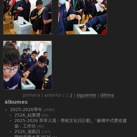
primera | anterior |
1
2
|
siguiente
|
última
álbumes
2025-2026學年
[2695]
2526_結業禮
[43]
2025-2026 莘莘入場：學校文化日計劃_「解構中式歷史建
築」工作坊
[46]
2526_遊戲日
[107]
聯校音樂大賽2026