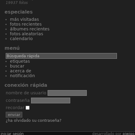
19937 fotos
especiales
más visitadas
fotos recientes
álbumes recientes
fotos aleatorias
calendario
menú
etiquetas
buscar
acerca de
notificación
conexión rápida
nombre de usuario
contraseña
recordar
¿ha olvidado su contraseña?
iniciar sesión
desarrollado por
piwigo