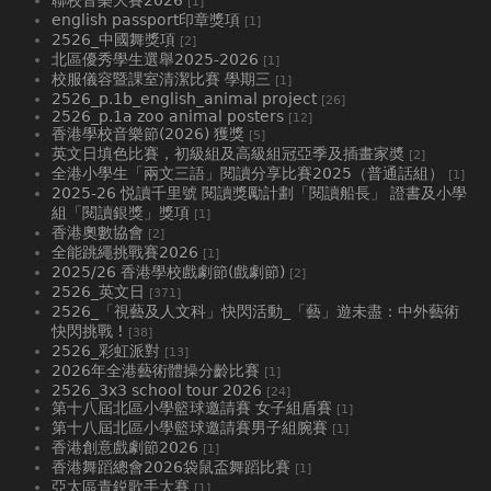
[1]
english passport印章獎項
[1]
2526_中國舞獎項
[2]
北區優秀學生選舉2025-2026
[1]
校服儀容暨課室清潔比賽 學期三
[1]
2526_p.1b_english_animal project
[26]
2526_p.1a zoo animal posters
[12]
香港學校音樂節(2026) 獲獎
[5]
英文日填色比賽，初級組及高級組冠亞季及插畫家奬
[2]
全港小學生「兩文三語」閱讀分享比賽2025（普通話組）
[1]
2025-26 悦讀千里號 閱讀獎勵計劃「閱讀船長」 證書及小學
組「閱讀銀獎」獎項
[1]
香港奧數協會
[2]
全能跳繩挑戰賽2026
[1]
2025/26 香港學校戲劇節(戲劇節)
[2]
2526_英文日
[371]
2526_「視藝及人文科」快閃活動_「藝」遊未盡：中外藝術
快閃挑戰 !
[38]
2526_彩虹派對
[13]
2026年全港藝術體操分齡比賽
[1]
2526_3x3 school tour 2026
[24]
第十八屆北區小學籃球邀請賽 女子組盾賽
[1]
第十八屆北區小學籃球邀請賽男子組腕賽
[1]
香港創意戲劇節2026
[1]
香港舞蹈總會2026袋鼠盃舞蹈比賽
[1]
亞太區青鋭歌手大賽
[1]