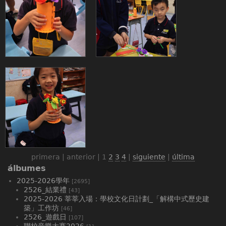
primera | anterior |
1
2
3
4
|
siguiente
|
última
álbumes
2025-2026學年
[2695]
2526_結業禮
[43]
2025-2026 莘莘入場：學校文化日計劃_「解構中式歷史建
築」工作坊
[46]
2526_遊戲日
[107]
聯校音樂大賽2026