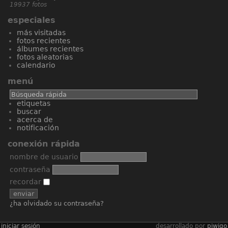
19937 fotos
especiales
más visitadas
fotos recientes
álbumes recientes
fotos aleatorias
calendario
menú
etiquetas
buscar
acerca de
notificación
conexión rápida
nombre de usuario
contraseña
recordar
¿ha olvidado su contraseña?
iniciar sesión
desarrollado por
piwigo