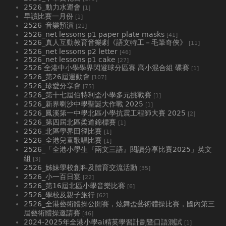
2526_動力水運會
[1]
早讀比賽一月份
[1]
2526_音樂預演
[21]
2526_net lessons p1 paper plate masks
[41]
2526_真人互動教育音樂劇《語文特工－毛筆奇俠》
[11]
2526_net lessons p2 letter
[46]
2526_net lessons p1 cake
[27]
2526 全港中小學學界閃避球分區賽 高小混合組 碟賽
[1]
2526_第26屆運動會
[107]
2526_珍愛分享會
[75]
2526_第十七屆伯特利盃小學多元挑戰賽
[1]
2526_新界喇沙中學聖誕大作戰 2025
[1]
2526_鳳溪第一中學北區小學抗震工程師大賽 2025
[2]
2526_第四屆北區柔道錦標賽
[1]
2526_北區學界田徑比賽
[1]
2526_全港兒童歌唱比賽
[1]
2526_「全港小學生『兩文三語』閱讀分享比賽2025」英文
組
[3]
2526_姊妹學校創科及體育交流活動
[35]
2526_小一百日宴
[22]
2526_第16屆北區小學音樂比賽
[6]
2526_學校及親子旅行
[62]
2526_全港藝術體操公開賽，炫舞盃藝術體操比賽，國內第三
屆藝術體操邀請賽
[46]
2024-2025年全港小學ai精英學習計劃暨口語測試
[1]