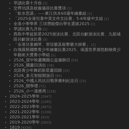
早讀比賽十月份
[1]
交齊功課及校服儀容比賽獎項
[2]
「飲水思源」-----東江供水60週年繪畫組
[1]
「2025全港兒童中英文作文比賽」5-6年級中文組
[1]
全港小學學界 三項潛能傑出學生選拔2025
[1]
早讀比賽九月份
[1]
西島中學超新星2025游泳比賽、北區分齡游泳比賽、九龍城
區分齡游泳比賽
[3]
「全港兒童鋼琴、管弦樂及敲擊樂大師賽」
[1]
白俄羅斯國際青少年繪畫比賽2025、⁠保護世界瀕危動物青少
年藝術大獎賽小學組
[1]
2526_賀中秋慶團圓公益服飾日
[54]
2526_國慶日演出
[18]
北區青少年舞蹈新星慶回歸
[25]
2526_多元智能開放日
[85]
2526_中國人民抗日戰爭勝利紀念日
[13]
2526_開學禮
[71]
2526_小一適應周
[126]
2024-2025學年
[1947]
2023-2024學年
[1285]
2022-2023學年
[4872]
2021-2022學年
[1236]
2020-2021學年
[915]
2019-2020學年
[2653]
1819
[4334]