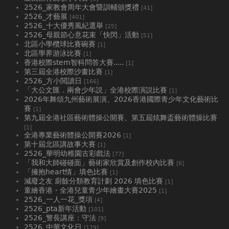
2526_家教會周年大會暨訓輔頒獎禮
[41]
2526_才藝展
[401]
2526_十大優秀風紀選舉
[25]
2526_母親節心意花束「快閃」活動
[51]
北區小學欖球比賽碗賽
[1]
北區學界游泳比賽
[1]
香港校際stem智科問答大賽.....
[1]
第三屆全港校際沙畫比賽
[1]
2526_方小閲讀日
[166]
「大公文匯．兩會少年説」全港校際演説比賽
[1]
2026年舞頌九州藝術展演、2026香港國際青少年文化藝術比
賽
[1]
第九屆全港社區藝術體操公開賽、第五屆炫舞盃藝術體操比賽
[1]
全港專業藝術體操公開賽2026
[1]
第十屆北區講故事大賽
[1]
2526_華明幼稚園古彩戲法
[77]
「我和大師碰碰面」藝術家欣賞及創作校內比賽
[6]
「擁抱heart情」填色比賽
[1]
減廢之友 廚餘分類教育計劃 2026 填色比賽
[1]
童繪香港・全港兒童青少年繪畫大賽2025
[1]
2526_一人一花_獎項
[4]
2526_pta新年活動
[101]
2526_警長講座：守法
[9]
2526_中華文化日
[179]