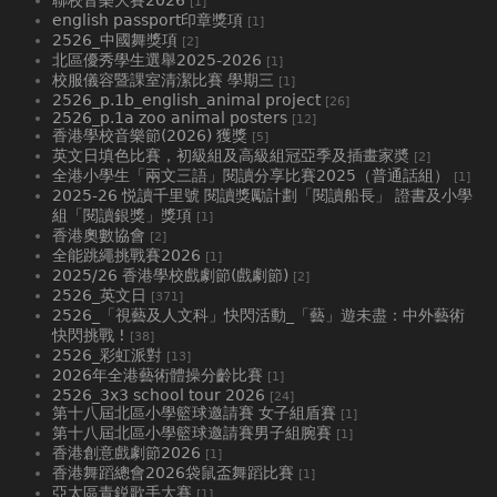
[1]
english passport印章獎項
[1]
2526_中國舞獎項
[2]
北區優秀學生選舉2025-2026
[1]
校服儀容暨課室清潔比賽 學期三
[1]
2526_p.1b_english_animal project
[26]
2526_p.1a zoo animal posters
[12]
香港學校音樂節(2026) 獲獎
[5]
英文日填色比賽，初級組及高級組冠亞季及插畫家奬
[2]
全港小學生「兩文三語」閱讀分享比賽2025（普通話組）
[1]
2025-26 悦讀千里號 閱讀獎勵計劃「閱讀船長」 證書及小學
組「閱讀銀獎」獎項
[1]
香港奧數協會
[2]
全能跳繩挑戰賽2026
[1]
2025/26 香港學校戲劇節(戲劇節)
[2]
2526_英文日
[371]
2526_「視藝及人文科」快閃活動_「藝」遊未盡：中外藝術
快閃挑戰 !
[38]
2526_彩虹派對
[13]
2026年全港藝術體操分齡比賽
[1]
2526_3x3 school tour 2026
[24]
第十八屆北區小學籃球邀請賽 女子組盾賽
[1]
第十八屆北區小學籃球邀請賽男子組腕賽
[1]
香港創意戲劇節2026
[1]
香港舞蹈總會2026袋鼠盃舞蹈比賽
[1]
亞太區青鋭歌手大賽
[1]