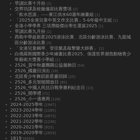
早讀比賽十月份
[1]
交齊功課及校服儀容比賽獎項
[2]
「飲水思源」-----東江供水60週年繪畫組
[1]
「2025全港兒童中英文作文比賽」5-6年級中文組
[1]
全港小學學界 三項潛能傑出學生選拔2025
[1]
早讀比賽九月份
[1]
西島中學超新星2025游泳比賽、北區分齡游泳比賽、九龍城
區分齡游泳比賽
[3]
「全港兒童鋼琴、管弦樂及敲擊樂大師賽」
[1]
白俄羅斯國際青少年繪畫比賽2025、⁠保護世界瀕危動物青少
年藝術大獎賽小學組
[1]
2526_賀中秋慶團圓公益服飾日
[54]
2526_國慶日演出
[18]
北區青少年舞蹈新星慶回歸
[25]
2526_多元智能開放日
[85]
2526_中國人民抗日戰爭勝利紀念日
[13]
2526_開學禮
[71]
2526_小一適應周
[126]
2024-2025學年
[1947]
2023-2024學年
[1285]
2022-2023學年
[4872]
2021-2022學年
[1236]
2020-2021學年
[915]
2019-2020學年
[2653]
1819
[4334]