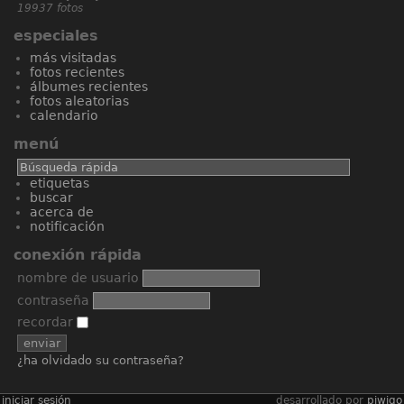
19937 fotos
especiales
más visitadas
fotos recientes
álbumes recientes
fotos aleatorias
calendario
menú
etiquetas
buscar
acerca de
notificación
conexión rápida
nombre de usuario
contraseña
recordar
¿ha olvidado su contraseña?
iniciar sesión
desarrollado por
piwigo