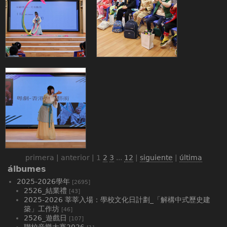
primera | anterior |
1
2
3
...
12
|
siguiente
|
última
álbumes
2025-2026學年
[2695]
2526_結業禮
[43]
2025-2026 莘莘入場：學校文化日計劃_「解構中式歷史建
築」工作坊
[46]
2526_遊戲日
[107]
聯校音樂大賽2026