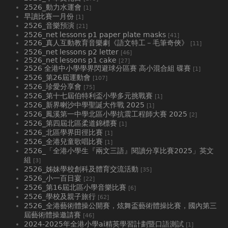
2526_動力水運會
[1]
早讀比賽一月份
[1]
2526_音樂預演
[21]
2526_net lessons p1 paper plate masks
[41]
2526_真人互動教育音樂劇《語文特工－毛筆奇俠》
[11]
2526_net lessons p2 letter
[46]
2526_net lessons p1 cake
[27]
2526 全港中小學學界閃避球分區賽 高小混合組 碟賽
[1]
2526_第26屆運動會
[107]
2526_珍愛分享會
[75]
2526_第十七屆伯特利盃小學多元挑戰賽
[1]
2526_新界喇沙中學聖誕大作戰 2025
[1]
2526_鳳溪第一中學北區小學抗震工程師大賽 2025
[2]
2526_第四屆北區柔道錦標賽
[1]
2526_北區學界田徑比賽
[1]
2526_全港兒童歌唱比賽
[1]
2526_「全港小學生『兩文三語』閱讀分享比賽2025」英文
組
[3]
2526_姊妹學校創科及體育交流活動
[35]
2526_小一百日宴
[22]
2526_第16屆北區小學音樂比賽
[6]
2526_學校及親子旅行
[62]
2526_全港藝術體操公開賽，炫舞盃藝術體操比賽，國內第三
屆藝術體操邀請賽
[46]
2024-2025年全港小學ai精英學習計劃暨口語測試
[1]