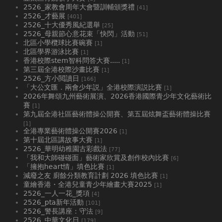
2526_家教會周年大會暨訓輔頒獎禮
[41]
2526_才藝展
[401]
2526_十大優秀風紀選舉
[25]
2526_母親節心意花束「快閃」活動
[51]
北區小學欖球比賽碗賽
[1]
北區學界游泳比賽
[1]
香港校際stem智科問答大賽.....
[1]
第三屆全港校際沙畫比賽
[1]
2526_方小閲讀日
[166]
「大公文匯．兩會少年説」全港校際演説比賽
[1]
2026年舞頌九州藝術展演、2026香港國際青少年文化藝術比
賽
[1]
第九屆全港社區藝術體操公開賽、第五屆炫舞盃藝術體操比賽
[1]
全港專業藝術體操公開賽2026
[1]
第十屆北區講故事大賽
[1]
2526_華明幼稚園古彩戲法
[77]
「我和大師碰碰面」藝術家欣賞及創作校內比賽
[6]
「擁抱heart情」填色比賽
[1]
減廢之友 廚餘分類教育計劃 2026 填色比賽
[1]
童繪香港・全港兒童青少年繪畫大賽2025
[1]
2526_一人一花_獎項
[4]
2526_pta新年活動
[101]
2526_警長講座：守法
[9]
2526_中華文化日
[179]