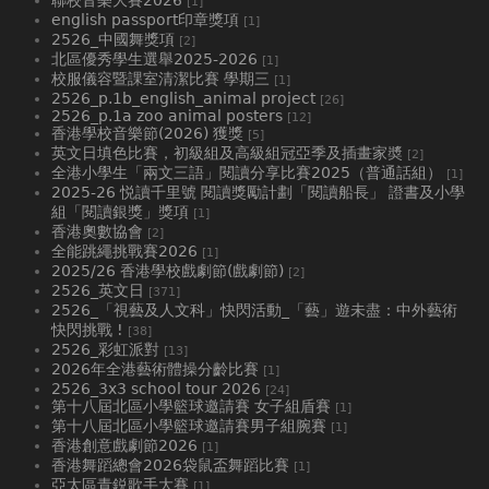
[1]
english passport印章獎項
[1]
2526_中國舞獎項
[2]
北區優秀學生選舉2025-2026
[1]
校服儀容暨課室清潔比賽 學期三
[1]
2526_p.1b_english_animal project
[26]
2526_p.1a zoo animal posters
[12]
香港學校音樂節(2026) 獲獎
[5]
英文日填色比賽，初級組及高級組冠亞季及插畫家奬
[2]
全港小學生「兩文三語」閱讀分享比賽2025（普通話組）
[1]
2025-26 悦讀千里號 閱讀獎勵計劃「閱讀船長」 證書及小學
組「閱讀銀獎」獎項
[1]
香港奧數協會
[2]
全能跳繩挑戰賽2026
[1]
2025/26 香港學校戲劇節(戲劇節)
[2]
2526_英文日
[371]
2526_「視藝及人文科」快閃活動_「藝」遊未盡：中外藝術
快閃挑戰 !
[38]
2526_彩虹派對
[13]
2026年全港藝術體操分齡比賽
[1]
2526_3x3 school tour 2026
[24]
第十八屆北區小學籃球邀請賽 女子組盾賽
[1]
第十八屆北區小學籃球邀請賽男子組腕賽
[1]
香港創意戲劇節2026
[1]
香港舞蹈總會2026袋鼠盃舞蹈比賽
[1]
亞太區青鋭歌手大賽
[1]