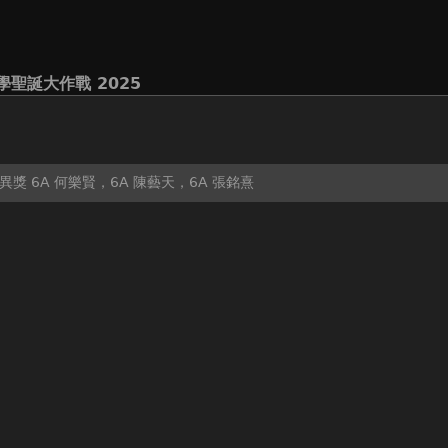
學聖誕大作戰 2025
獎 6A 何樂賢，6A 陳藝天，6A 張銘熹