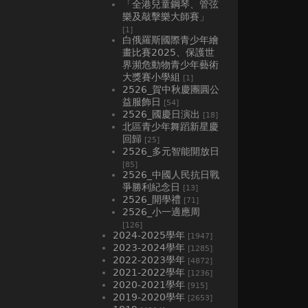
「全港兒童鋼琴、管弦
樂及敲擊樂大師賽」
[1]
白俄羅斯國際青少年繪
畫比賽2025、⁠保護世
界瀕危動物青少年藝術
大獎賽小學組
[1]
2526_賀中秋慶團圓公
益服飾日
[54]
2526_國慶日演出
[18]
北區青少年舞蹈新星慶
回歸
[25]
2526_多元智能開放日
[85]
2526_中國人民抗日戰
爭勝利紀念日
[13]
2526_開學禮
[71]
2526_小一適應周
[126]
2024-2025學年
[1947]
2023-2024學年
[1285]
2022-2023學年
[4872]
2021-2022學年
[1236]
2020-2021學年
[915]
2019-2020學年
[2653]