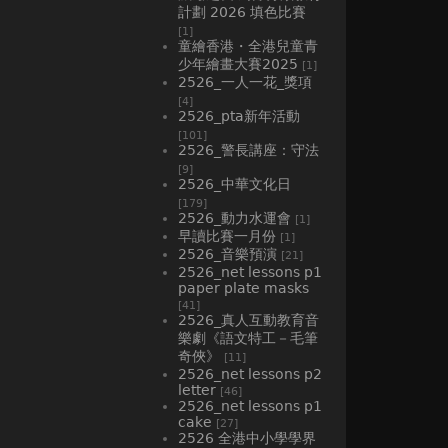
計劃 2026 填色比賽
[1]
童繪香港・全港兒童青
少年繪畫大賽2025
[1]
2526_一人一花_獎項
[4]
2526_pta新年活動
[101]
2526_警長講座：守法
[9]
2526_中華文化日
[179]
2526_動力水運會
[1]
早讀比賽一月份
[1]
2526_音樂預演
[21]
2526_net lessons p1
paper plate masks
[41]
2526_真人互動教育音
樂劇《語文特工－毛筆
奇俠》
[11]
2526_net lessons p2
letter
[46]
2526_net lessons p1
cake
[27]
2526 全港中小學學界