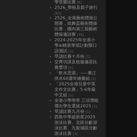
學音樂比賽
[6]
2526_學校及親子旅行
[62]
2526_全港藝術體操公
開賽，炫舞盃藝術體操
比賽，國內第三屆藝術
體操邀請賽
[46]
2024-2025年全港小
學ai精英學習計劃暨口
語測試
[1]
早讀比賽十月份
[1]
交齊功課及校服儀容比
賽獎項
[2]
「飲水思源」-----東江
供水60週年繪畫組
[1]
「2025全港兒童中英
文作文比賽」5-6年級
中文組
[1]
全港小學學界 三項潛能
傑出學生選拔2025
[1]
早讀比賽九月份
[1]
西島中學超新星2025
游泳比賽、北區分齡游
泳比賽、九龍城區分齡
游泳比賽
[3]