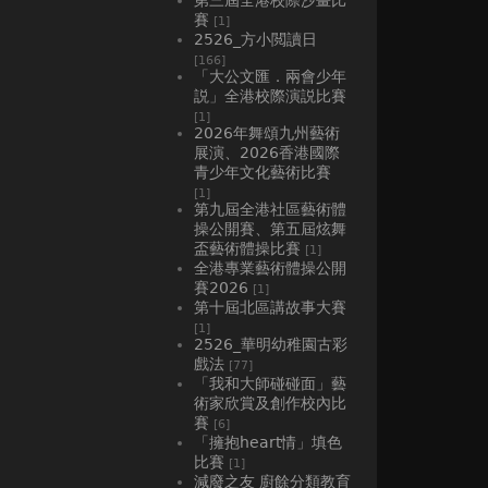
賽
[1]
2526_方小閲讀日
[166]
「大公文匯．兩會少年
説」全港校際演説比賽
[1]
2026年舞頌九州藝術
展演、2026香港國際
青少年文化藝術比賽
[1]
第九屆全港社區藝術體
操公開賽、第五屆炫舞
盃藝術體操比賽
[1]
全港專業藝術體操公開
賽2026
[1]
第十屆北區講故事大賽
[1]
2526_華明幼稚園古彩
戲法
[77]
「我和大師碰碰面」藝
術家欣賞及創作校內比
賽
[6]
「擁抱heart情」填色
比賽
[1]
減廢之友 廚餘分類教育