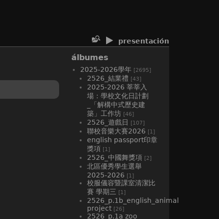
presentación
álbumes
2025-2026學年
[2695]
2526_結業禮
[43]
2025-2026 莘莘入
場：學校文化日計劃
_「解構中式歷史建
築」工作坊
[46]
2526_遊戲日
[107]
聯校音樂大賽2026
[1]
english passport印章
獎項
[1]
2526_中國舞獎項
[2]
北區優秀學生選舉
2025-2026
[1]
校服儀容暨課室清潔比
賽 學期三
[1]
2526_p.1b_english_animal
project
[26]
2526_p.1a zoo