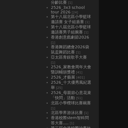
分齡比賽
[1]
2526_3x3 school
tour 2026
[24]
第十八屆北區小學籃球
邀請賽 女子組盾賽
[1]
第十八屆北區小學籃球
邀請賽男子組腕賽
[1]
香港創意戲劇節2026
[1]
香港舞蹈總會2026袋
鼠盃舞蹈比賽
[1]
亞太區青鋭歌手大賽
[1]
2526_家教會周年大會
暨訓輔頒獎禮
[41]
2526_才藝展
[401]
2526_十大優秀風紀選
舉
[25]
2526_母親節心意花束
「快閃」活動
[51]
北區小學欖球比賽碗賽
[1]
北區學界游泳比賽
[1]
香港校際stem智科問
答大賽.....
[1]
第三屆全港校際沙畫比