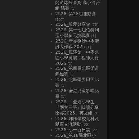
閃避球分區賽 高小混合
組 碟賽
[1]
2526_第26屆運動會
[107]
2526_珍愛分享會
[75]
2526_第十七屆伯特利
盃小學多元挑戰賽
[1]
2526_新界喇沙中學聖
誕大作戰 2025
[1]
2526_鳳溪第一中學北
區小學抗震工程師大賽
2025
[2]
2526_第四屆北區柔道
錦標賽
[1]
2526_北區學界田徑比
賽
[1]
2526_全港兒童歌唱比
賽
[1]
2526_「全港小學生
『兩文三語』閱讀分享
比賽2025」英文組
[3]
2526_姊妹學校創科及
體育交流活動
[35]
2526_小一百日宴
[22]
2526_第16屆北區小