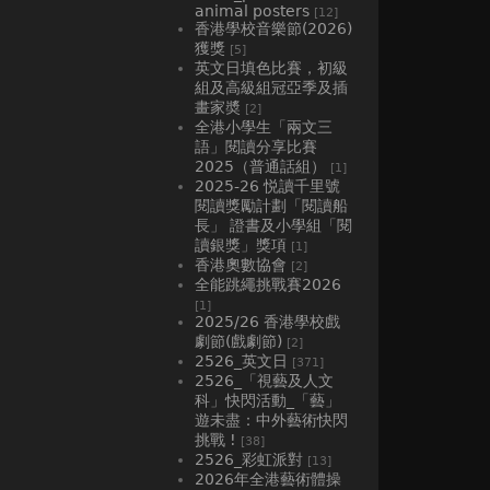
animal posters
[12]
香港學校音樂節(2026)
獲獎
[5]
英文日填色比賽，初級
組及高級組冠亞季及插
畫家奬
[2]
全港小學生「兩文三
語」閱讀分享比賽
2025（普通話組）
[1]
2025-26 悦讀千里號
閱讀獎勵計劃「閱讀船
長」 證書及小學組「閱
讀銀獎」獎項
[1]
香港奧數協會
[2]
全能跳繩挑戰賽2026
[1]
2025/26 香港學校戲
劇節(戲劇節)
[2]
2526_英文日
[371]
2526_「視藝及人文
科」快閃活動_「藝」
遊未盡：中外藝術快閃
挑戰 !
[38]
2526_彩虹派對
[13]
2026年全港藝術體操