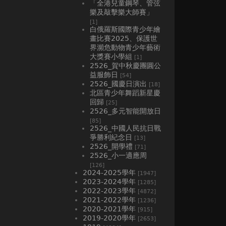
「全港兒童鋼琴、管弦
樂及敲擊樂大師賽」
[1]
白俄羅斯國際青少年繪
畫比賽2025、⁠保護世
界瀕危動物青少年藝術
大獎賽小學組
[1]
2526_賀中秋慶團圓公
益服飾日
[54]
2526_國慶日演出
[18]
北區青少年舞蹈新星慶
回歸
[25]
2526_多元智能開放日
[85]
2526_中國人民抗日戰
爭勝利紀念日
[13]
2526_開學禮
[71]
2526_小一適應周
[126]
2024-2025學年
[1947]
2023-2024學年
[1285]
2022-2023學年
[4872]
2021-2022學年
[1236]
2020-2021學年
[915]
2019-2020學年
[2653]