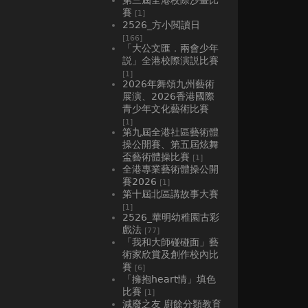
賽
[1]
2526_方小閲讀日
[166]
「大公文匯．兩會少年
説」全港校際演説比賽
[1]
2026年舞頌九州藝術
展演、2026香港國際
青少年文化藝術比賽
[1]
第九屆全港社區藝術體
操公開賽、第五屆炫舞
盃藝術體操比賽
[1]
全港專業藝術體操公開
賽2026
[1]
第十屆北區講故事大賽
[1]
2526_華明幼稚園古彩
戲法
[77]
「我和大師碰碰面」藝
術家欣賞及創作校內比
賽
[6]
「擁抱heart情」填色
比賽
[1]
減廢之友 廚餘分類教育