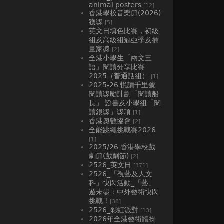
animal posters
[12]
香港學校音樂節(2026)
獲獎
[5]
英文日填色比賽，初級
組及高級組冠亞季及插
畫家奬
[2]
全港小學生「兩文三
語」閱讀分享比賽
2025（普通話組）
[1]
2025-26 悦讀千里號
閱讀獎勵計劃「閱讀船
長」 證書及小學組「閱
讀銀獎」獎項
[1]
香港奧數協會
[2]
全能跳繩挑戰賽2026
[1]
2025/26 香港學校戲
劇節(戲劇節)
[2]
2526_英文日
[371]
2526_「視藝及人文
科」快閃活動_「藝」
遊未盡：中外藝術快閃
挑戰 !
[38]
2526_彩虹派對
[13]
2026年全港藝術體操