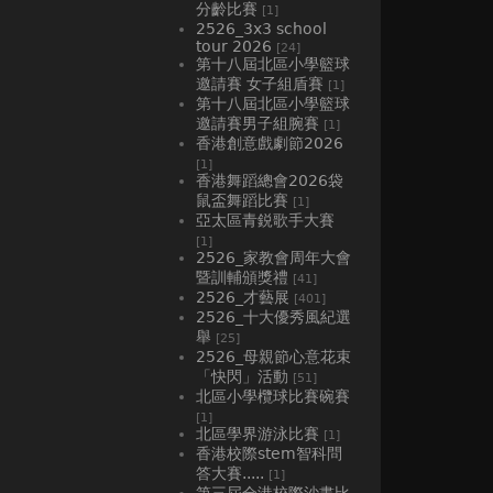
分齡比賽
[1]
2526_3x3 school
tour 2026
[24]
第十八屆北區小學籃球
邀請賽 女子組盾賽
[1]
第十八屆北區小學籃球
邀請賽男子組腕賽
[1]
香港創意戲劇節2026
[1]
香港舞蹈總會2026袋
鼠盃舞蹈比賽
[1]
亞太區青鋭歌手大賽
[1]
2526_家教會周年大會
暨訓輔頒獎禮
[41]
2526_才藝展
[401]
2526_十大優秀風紀選
舉
[25]
2526_母親節心意花束
「快閃」活動
[51]
北區小學欖球比賽碗賽
[1]
北區學界游泳比賽
[1]
香港校際stem智科問
答大賽.....
[1]
第三屆全港校際沙畫比