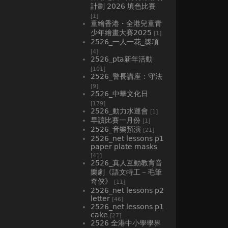
計劃 2026 填色比賽
[1]
童繪香港・全港兒童青
少年繪畫大賽2025
[1]
2526_一人一花_獎項
[4]
2526_pta新年活動
[101]
2526_警長講座：守法
[9]
2526_中華文化日
[179]
2526_動力水運會
[1]
早讀比賽一月份
[1]
2526_音樂預演
[21]
2526_net lessons p1
paper plate masks
[41]
2526_真人互動教育音
樂劇《語文特工－毛筆
奇俠》
[11]
2526_net lessons p2
letter
[46]
2526_net lessons p1
cake
[27]
2526 全港中小學學界