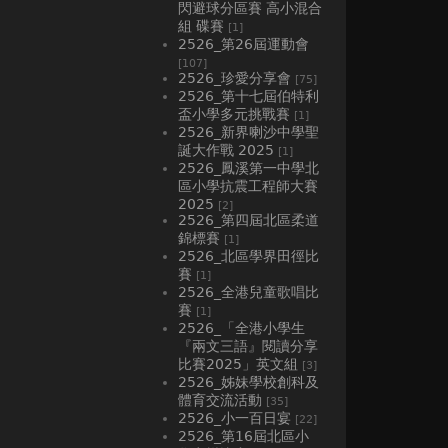
閃避球分區賽 高小混合
組 碟賽
[1]
2526_第26屆運動會
[107]
2526_珍愛分享會
[75]
2526_第十七屆伯特利
盃小學多元挑戰賽
[1]
2526_新界喇沙中學聖
誕大作戰 2025
[1]
2526_鳳溪第一中學北
區小學抗震工程師大賽
2025
[2]
2526_第四屆北區柔道
錦標賽
[1]
2526_北區學界田徑比
賽
[1]
2526_全港兒童歌唱比
賽
[1]
2526_「全港小學生
『兩文三語』閱讀分享
比賽2025」英文組
[3]
2526_姊妹學校創科及
體育交流活動
[35]
2526_小一百日宴
[22]
2526_第16屆北區小