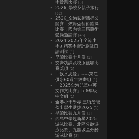
學音樂比賽
[6]
2526_學校及親子旅行
[62]
2526_全港藝術體操公
開賽，炫舞盃藝術體操
比賽，國內第三屆藝術
體操邀請賽
[46]
2024-2025年全港小
學ai精英學習計劃暨口
語測試
[1]
早讀比賽十月份
[1]
交齊功課及校服儀容比
賽獎項
[2]
「飲水思源」-----東江
供水60週年繪畫組
[1]
「2025全港兒童中英
文作文比賽」5-6年級
中文組
[1]
全港小學學界 三項潛能
傑出學生選拔2025
[1]
早讀比賽九月份
[1]
西島中學超新星2025
游泳比賽、北區分齡游
泳比賽、九龍城區分齡
游泳比賽
[3]