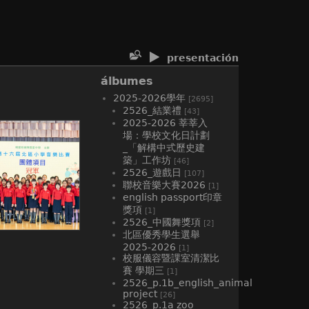
presentación
álbumes
2025-2026學年
[2695]
2526_結業禮
[43]
2025-2026 莘莘入
場：學校文化日計劃
_「解構中式歷史建
築」工作坊
[46]
2526_遊戲日
[107]
聯校音樂大賽2026
[1]
english passport印章
獎項
[1]
2526_中國舞獎項
[2]
北區優秀學生選舉
2025-2026
[1]
校服儀容暨課室清潔比
賽 學期三
[1]
2526_p.1b_english_animal
project
[26]
2526_p.1a zoo