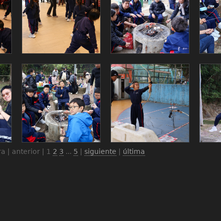
a | anterior |
1
2
3
...
5
|
siguiente
|
última