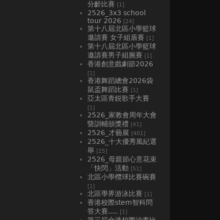
分齡比賽
[1]
2526_3x3 school
tour 2026
[24]
第十八屆北區小學籃球
邀請賽 女子組盾賽
[1]
第十八屆北區小學籃球
邀請賽男子組腕賽
[1]
香港創意戲劇節2026
[1]
香港舞蹈總會2026袋
鼠盃舞蹈比賽
[1]
亞太區青鋭歌手大賽
[1]
2526_家教會周年大會
暨訓輔頒獎禮
[41]
2526_才藝展
[401]
2526_十大優秀風紀選
舉
[25]
2526_母親節心意花束
「快閃」活動
[51]
北區小學欖球比賽碗賽
[1]
北區學界游泳比賽
[1]
香港校際stem智科問
答大賽.....
[1]
第三屆全港校際沙畫比