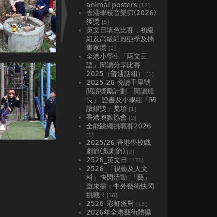
animal posters
[12]
香港學校音樂節(2026)
獲獎
[5]
英文日填色比賽，初級
組及高級組冠亞季及插
畫家奬
[2]
全港小學生「兩文三
語」閱讀分享比賽
2025（普通話組）
[1]
2025-26 悦讀千里號
閱讀獎勵計劃「閱讀船
長」 證書及小學組「閱
讀銀獎」獎項
[1]
香港奧數協會
[2]
全能跳繩挑戰賽2026
[1]
2025/26 香港學校戲
劇節(戲劇節)
[2]
2526_英文日
[371]
2526_「視藝及人文
科」快閃活動_「藝」
遊未盡：中外藝術快閃
挑戰 !
[38]
2526_彩虹派對
[13]
2026年全港藝術體操