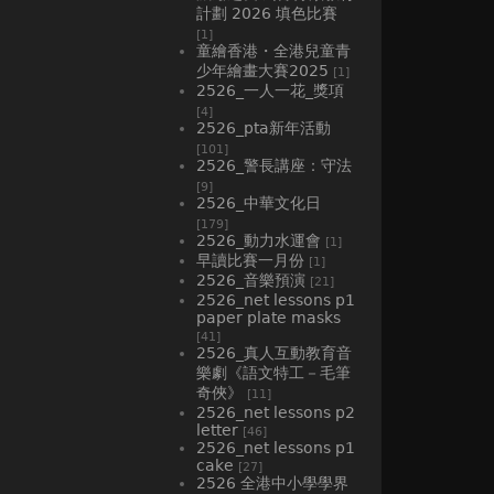
計劃 2026 填色比賽
[1]
童繪香港・全港兒童青
少年繪畫大賽2025
[1]
2526_一人一花_獎項
[4]
2526_pta新年活動
[101]
2526_警長講座：守法
[9]
2526_中華文化日
[179]
2526_動力水運會
[1]
早讀比賽一月份
[1]
2526_音樂預演
[21]
2526_net lessons p1
paper plate masks
[41]
2526_真人互動教育音
樂劇《語文特工－毛筆
奇俠》
[11]
2526_net lessons p2
letter
[46]
2526_net lessons p1
cake
[27]
2526 全港中小學學界