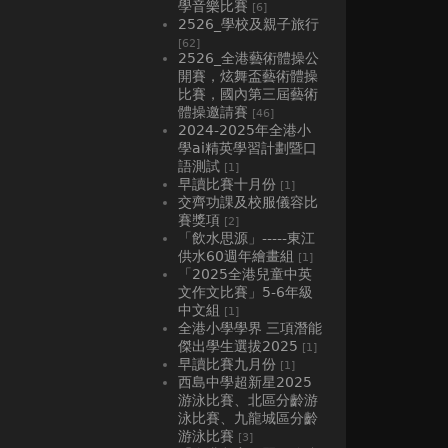
學音樂比賽
[6]
2526_學校及親子旅行
[62]
2526_全港藝術體操公
開賽，炫舞盃藝術體操
比賽，國內第三屆藝術
體操邀請賽
[46]
2024-2025年全港小
學ai精英學習計劃暨口
語測試
[1]
早讀比賽十月份
[1]
交齊功課及校服儀容比
賽獎項
[2]
「飲水思源」-----東江
供水60週年繪畫組
[1]
「2025全港兒童中英
文作文比賽」5-6年級
中文組
[1]
全港小學學界 三項潛能
傑出學生選拔2025
[1]
早讀比賽九月份
[1]
西島中學超新星2025
游泳比賽、北區分齡游
泳比賽、九龍城區分齡
游泳比賽
[3]