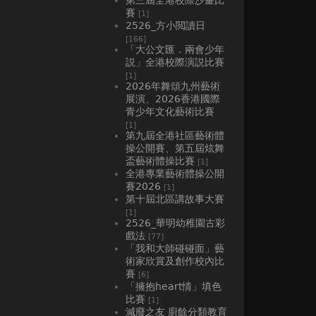
賽
[1]
2526_方小閲讀日
[166]
「大公文匯．兩會少年
説」全港校際演説比賽
[1]
2026年舞頌九州藝術
展演、2026香港國際
青少年文化藝術比賽
[1]
第九屆全港社區藝術體
操公開賽、第五屆炫舞
盃藝術體操比賽
[1]
全港專業藝術體操公開
賽2026
[1]
第十屆北區講故事大賽
[1]
2526_華明幼稚園古彩
戲法
[77]
「我和大師碰碰面」藝
術家欣賞及創作校內比
賽
[6]
「擁抱heart情」填色
比賽
[1]
減廢之友 廚餘分類教育