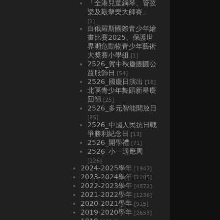
「全港兒童鋼琴、管弦
樂及敲擊樂大師賽」
[1]
白俄羅斯國際青少年繪
畫比賽2025、⁠保護世
界瀕危動物青少年藝術
大獎賽小學組
[1]
2526_賀中秋慶團圓公
益服飾日
[54]
2526_國慶日演出
[18]
北區青少年舞蹈新星慶
回歸
[25]
2526_多元智能開放日
[85]
2526_中國人民抗日戰
爭勝利紀念日
[13]
2526_開學禮
[71]
2526_小一適應周
[126]
2024-2025學年
[1947]
2023-2024學年
[1285]
2022-2023學年
[4872]
2021-2022學年
[1236]
2020-2021學年
[915]
2019-2020學年
[2653]