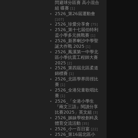
閃避球分區賽 高小混合
組 碟賽
[1]
2526_第26屆運動會
[107]
2526_珍愛分享會
[75]
2526_第十七屆伯特利
盃小學多元挑戰賽
[1]
2526_新界喇沙中學聖
誕大作戰 2025
[1]
2526_鳳溪第一中學北
區小學抗震工程師大賽
2025
[2]
2526_第四屆北區柔道
錦標賽
[1]
2526_北區學界田徑比
賽
[1]
2526_全港兒童歌唱比
賽
[1]
2526_「全港小學生
『兩文三語』閱讀分享
比賽2025」英文組
[3]
2526_姊妹學校創科及
體育交流活動
[35]
2526_小一百日宴
[22]
2526_第16屆北區小