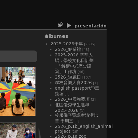
presentación
álbumes
2025-2026學年
[2695]
2526_結業禮
[43]
2025-2026 莘莘入
場：學校文化日計劃
_「解構中式歷史建
築」工作坊
[46]
2526_遊戲日
[107]
聯校音樂大賽2026
[1]
english passport印章
獎項
[1]
2526_中國舞獎項
[2]
北區優秀學生選舉
2025-2026
[1]
校服儀容暨課室清潔比
賽 學期三
[1]
2526_p.1b_english_animal
project
[26]
2526_p.1a zoo