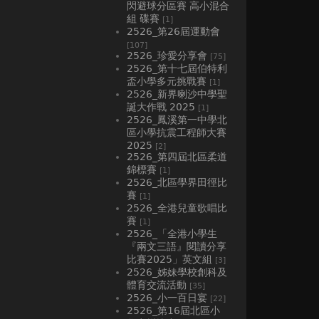
閃避球分區賽 高小混合
組 碟賽
[1]
2526_第26屆運動會
[107]
2526_珍愛分享會
[75]
2526_第十七屆伯特利
盃小學多元挑戰賽
[1]
2526_新界喇沙中學聖
誕大作戰 2025
[1]
2526_鳳溪第一中學北
區小學抗震工程師大賽
2025
[2]
2526_第四屆北區柔道
錦標賽
[1]
2526_北區學界田徑比
賽
[1]
2526_全港兒童歌唱比
賽
[1]
2526_「全港小學生
『兩文三語』閱讀分享
比賽2025」英文組
[3]
2526_姊妹學校創科及
體育交流活動
[35]
2526_小一百日宴
[22]
2526_第16屆北區小