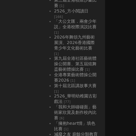
賽
[1]
2526_方小閲讀日
[166]
「大公文匯．兩會少年
説」全港校際演説比賽
[1]
2026年舞頌九州藝術
展演、2026香港國際
青少年文化藝術比賽
[1]
第九屆全港社區藝術體
操公開賽、第五屆炫舞
盃藝術體操比賽
[1]
全港專業藝術體操公開
賽2026
[1]
第十屆北區講故事大賽
[1]
2526_華明幼稚園古彩
戲法
[77]
「我和大師碰碰面」藝
術家欣賞及創作校內比
賽
[6]
「擁抱heart情」填色
比賽
[1]
減廢之友 廚餘分類教育