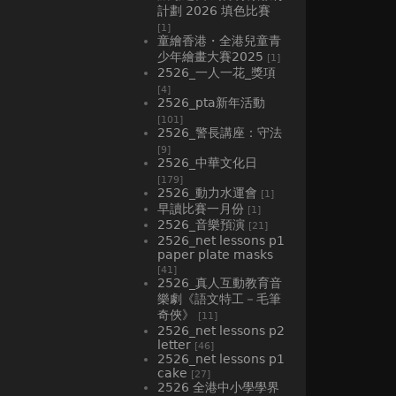
計劃 2026 填色比賽
[1]
童繪香港・全港兒童青
少年繪畫大賽2025
[1]
2526_一人一花_獎項
[4]
2526_pta新年活動
[101]
2526_警長講座：守法
[9]
2526_中華文化日
[179]
2526_動力水運會
[1]
早讀比賽一月份
[1]
2526_音樂預演
[21]
2526_net lessons p1
paper plate masks
[41]
2526_真人互動教育音
樂劇《語文特工－毛筆
奇俠》
[11]
2526_net lessons p2
letter
[46]
2526_net lessons p1
cake
[27]
2526 全港中小學學界