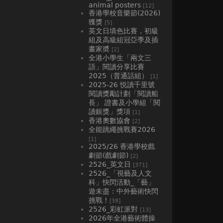
animal posters
[12]
香港學校音樂節(2026)
獲獎
[5]
英文日填色比賽，初級
組及高級組冠亞季及插
畫家奬
[2]
全港小學生「兩文三
語」閱讀分享比賽
2025（普通話組）
[1]
2025-26 悦讀千里號
閱讀獎勵計劃「閱讀船
長」 證書及小學組「閱
讀銀獎」獎項
[1]
香港奧數協會
[2]
全能跳繩挑戰賽2026
[1]
2025/26 香港學校戲
劇節(戲劇節)
[2]
2526_英文日
[371]
2526_「視藝及人文
科」快閃活動_「藝」
遊未盡：中外藝術快閃
挑戰 !
[38]
2526_彩虹派對
[13]
2026年全港藝術體操