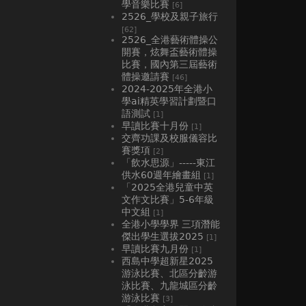
學音樂比賽
[6]
2526_學校及親子旅行
[62]
2526_全港藝術體操公
開賽，炫舞盃藝術體操
比賽，國內第三屆藝術
體操邀請賽
[46]
2024-2025年全港小
學ai精英學習計劃暨口
語測試
[1]
早讀比賽十月份
[1]
交齊功課及校服儀容比
賽獎項
[2]
「飲水思源」-----東江
供水60週年繪畫組
[1]
「2025全港兒童中英
文作文比賽」5-6年級
中文組
[1]
全港小學學界 三項潛能
傑出學生選拔2025
[1]
早讀比賽九月份
[1]
西島中學超新星2025
游泳比賽、北區分齡游
泳比賽、九龍城區分齡
游泳比賽
[3]