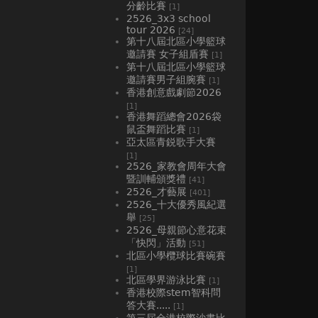
分齡比賽
[1]
2526_3x3 school
tour 2026
[24]
第十八屆北區小學籃球
邀請賽 女子組盾賽
[1]
第十八屆北區小學籃球
邀請賽男子組腕賽
[1]
香港創意戲劇節2026
[1]
香港舞蹈總會2026袋
鼠盃舞蹈比賽
[1]
亞太區青鋭歌手大賽
[1]
2526_家教會周年大會
暨訓輔頒獎禮
[41]
2526_才藝展
[401]
2526_十大優秀風紀選
舉
[25]
2526_母親節心意花束
「快閃」活動
[51]
北區小學欖球比賽碗賽
[1]
北區學界游泳比賽
[1]
香港校際stem智科問
答大賽.....
[1]
第三屆全港校際沙畫比