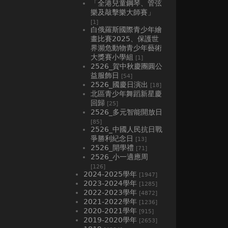
「全港兒童鋼琴、管弦
樂及敲擊樂大師賽」
[1]
白俄羅斯國際青少年繪
畫比賽2025、⁠保護世
界瀕危動物青少年藝術
大獎賽小學組
[1]
2526_賀中秋慶團圓公
益服飾日
[54]
2526_國慶日演出
[18]
北區青少年舞蹈新星慶
回歸
[25]
2526_多元智能開放日
[85]
2526_中國人民抗日戰
爭勝利紀念日
[13]
2526_開學禮
[71]
2526_小一適應周
[126]
2024-2025學年
[1947]
2023-2024學年
[1285]
2022-2023學年
[4872]
2021-2022學年
[1236]
2020-2021學年
[915]
2019-2020學年
[2653]