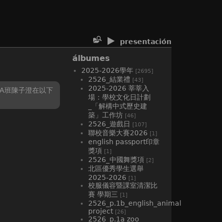
presentación
álbumes
2025-2026學年
[2695]
2526_結業禮
[43]
2025-2026 莘莘入
5A班陳子澄在以下
場：學校文化日計劃
_「解構中式歷史建
築」工作坊
[46]
2526_遊戲日
[107]
聯校音樂大賽2026
[1]
english passport印章
獎項
[1]
2526_中國舞獎項
[2]
北區優秀學生選舉
2025-2026
[1]
校服儀容暨課室清潔比
賽 學期三
[1]
2526_p.1b_english_animal
project
[26]
2526_p.1a zoo