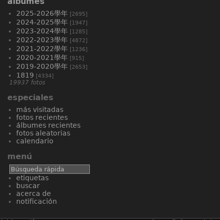
álbumes
2025-2026學年
[2695]
2024-2025學年
[1947]
2023-2024學年
[1285]
2022-2023學年
[4872]
2021-2022學年
[1236]
2020-2021學年
[915]
2019-2020學年
[2653]
1819
[4334]
19937 fotos
especiales
más visitadas
fotos recientes
álbumes recientes
fotos aleatorias
calendario
menú
etiquetas
buscar
acerca de
notificación