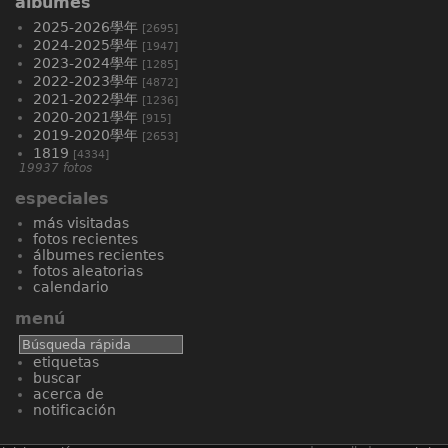
álbumes
2025-2026學年
[2695]
2024-2025學年
[1947]
2023-2024學年
[1285]
2022-2023學年
[4872]
2021-2022學年
[1236]
2020-2021學年
[915]
2019-2020學年
[2653]
1819
[4334]
19937 fotos
especiales
más visitadas
fotos recientes
álbumes recientes
fotos aleatorias
calendario
menú
etiquetas
buscar
acerca de
notificación